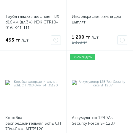
Труба гладкая жесткая ПВХ
Инфракрасная лампа для
d16мм (дл.3м) ИЭК CTR10-
цыплят
016-K41-111I
1 200 тг
/шт
495 тг
/шт
1 353 тг
Рекомендуем
Коробка
Аккумулятор 12В 7А.ч
распределительная SchE СП
Security Force SF 1207
70х40мм IMT35120