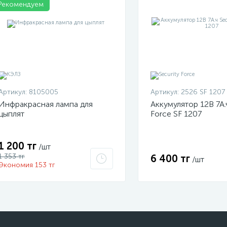
Рекомендуем
Артикул:
8105005
Артикул:
2526 SF 1207
Инфракрасная лампа для
Аккумулятор 12В 7А.ч
цыплят
Force SF 1207
1 200 тг
/шт
1 353 тг
6 400 тг
/шт
Экономия 153 тг