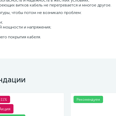
зопасность и надёжность в жёстких условиях;
реющих витков кабель не перегревается и многое другое.
атуры, чтобы потом не возникало проблем:
и;
ой мощности и напряжения;
его покрытия кабеля.
ндации
-11%
Рекомендуем
Акция