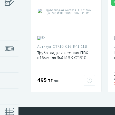
Артикул:
CTR10-016-K41-111I
Труба гладкая жесткая ПВХ
d16мм (дл.3м) ИЭК CTR10-
016-K41-111I
495 тг
/шт