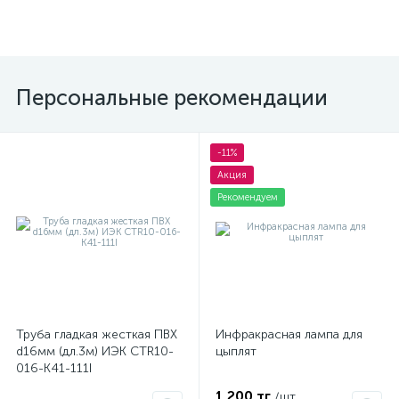
Персональные рекомендации
-11%
Акция
Рекомендуем
Труба гладкая жесткая ПВХ
Инфракрасная лампа для
d16мм (дл.3м) ИЭК CTR10-
цыплят
016-K41-111I
1 200 тг
/шт