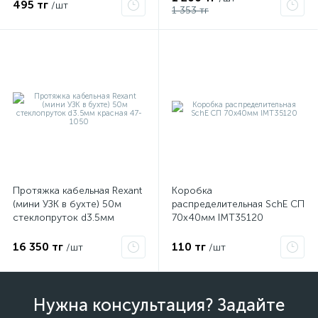
495 тг
/шт
1 353 тг
Протяжка кабельная Rexant
Коробка
(мини УЗК в бухте) 50м
распределительная SchE СП
стеклопруток d3.5мм
70х40мм IMT35120
красная 47-1050
16 350 тг
110 тг
/шт
/шт
Нужна консультация? Задайте