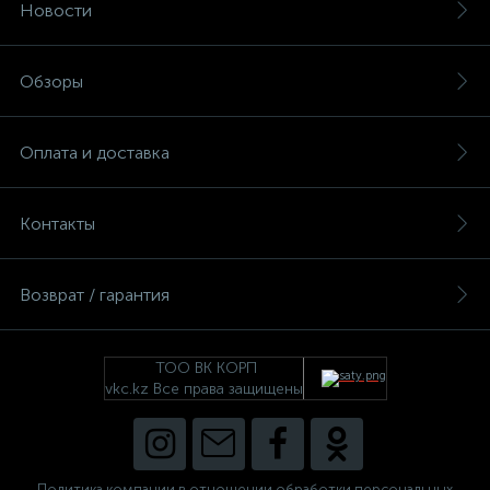
Новости
Обзоры
Оплата и доставка
е
Контакты
ые
Возврат / гарантия
ТОО ВК КОРП
ие
vkc.kz Все права защищены
ые
Политика компании в отношении обработки персональных