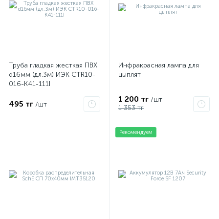
Труба гладкая жесткая ПВХ
Инфракрасная лампа для
d16мм (дл.3м) ИЭК CTR10-
цыплят
016-K41-111I
1 200 тг
/шт
495 тг
/шт
1 353 тг
Рекомендуем