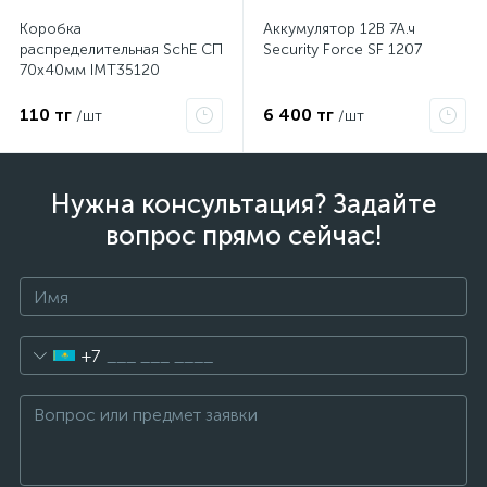
Коробка
Аккумулятор 12В 7А.ч
распределительная SchE СП
Security Force SF 1207
70х40мм IMT35120
110 тг
6 400 тг
/шт
/шт
Нужна консультация? Задайте
вопрос прямо сейчас!
+7