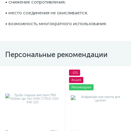
• снижение сопротивления;
я
• место соединения не окисливается;
• возможность многократного использования.
Персональные рекомендации
-11%
Акция
Рекомендуем