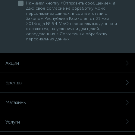
Нажимая кнопку «Отправить сообщение», я
даю свое согласие на обработку моих
персональных данных, в соответствии с
Законом Республики Казахстан от 21 мая
2013года № 94-V «О персональных данных и
их защите», на условиях и для целей,
определенных в Согласии на обработку
персональных данных
Акции
Бренды
Магазины
Услуги