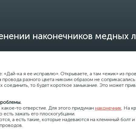
енении наконечников медных 
е: «Дай-ка я ее исправлю». Открываете, а там «ежик» из про
а провода разного цвета никоим образом не соприкасались д
 их соединить, то будет короткое замыкание. Это может при
проблемы.
 в какое-то отверстие. Для этого придуман
наконечник
. На к
о есть зажать его плоскогубцами.
ются, а есть такие, которые надеваются на клеммный болт 
 проводов.