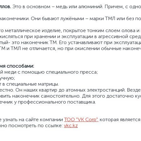
ллов.
Это в основном – медь или алюминий. Причем, с одно
конечники. Они бывают лужёными – марки ТМЛ или без покр
то металлическое изделие, покрытое тонким слоем олова и 
окисляться при хранении и эксплуатации в агрессивной сред
тый- это наконечник ТМ. Его устанавливают при эксплуатац
 и ТМЛ не отличается, но при окислении обычные наконечн
емя способами:
вой меди с помощью специального пресса;
ручную;
т в специальные матрицы.
но. Он наших квартир до атомных электростанций. Везде, 
ить наконечник самостоятельно. Для этого достаточно ку
нечник у профессионального поставщика.
 узнать на сайте компании
ТОО "VK Corp"
,
которая являетс
жно посмотреть по ссылке:
vkc.kz