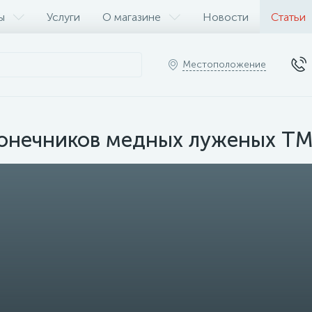
ы
Услуги
О магазине
Новости
Статьи
Местоположение
онечников медных луженых Т