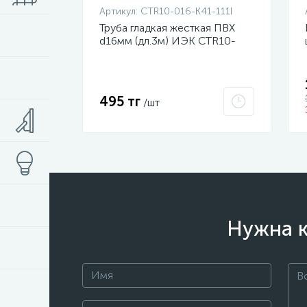
Артикул:
CTR10-016-K41-111I
Труба гладкая жесткая ПВХ
d16мм (дл.3м) ИЭК CTR10-
016-K41-111I
495 тг
/шт
Нужна к