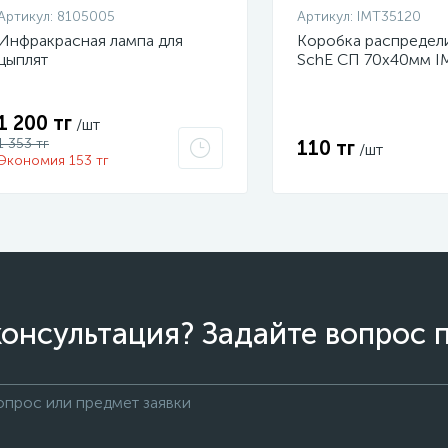
Артикул:
8105005
Артикул:
IMT35120
Инфракрасная лампа для
Коробка распредел
цыплят
SchE СП 70х40мм I
1 200 тг
/шт
1 353 тг
110 тг
/шт
Экономия 153 тг
онсультация? Задайте вопрос 