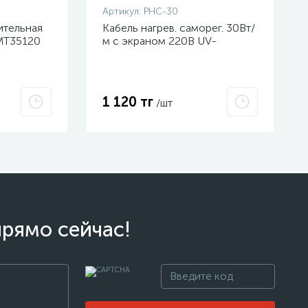
Артикул:
PHC-30
ительная
Кабель нагрев. саморег. 30Вт/
MT35120
м с экраном 220В UV-
оболочка сертификат 2Ex e
IIC T6 Gc x Grand Meyer PHC-
30
1 120 тг
/шт
прямо сейчас!