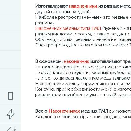
Изготавливают
наконечники
из разных мета
другой стороны -медный.
Наиболее распространённые- это медные на
разница?
Наконечник медный типа ТМЛ
(луженый)- э
разным кислотам и солям, а также не дает 
Обычный, чистый, медный и ничем не покры
Электропроводность наконечников марки ТМ
В основном,
наконечник
изготавливают тр
- штамповка, когда его высекают из листо
- ковка, когда его куют из медных трубок в
- литье, когда расплавленную медь заливаю
Наконечники медные применяются повсемест
Конечно, при необходимости можно изготов
рисковать и приобрести уже готовый нако
Все о
Наконечниках
медных ТМЛ
вы можете
Каталог товаров, которые они продают, мо