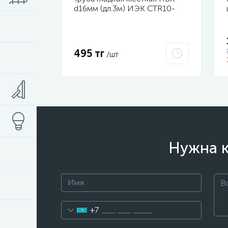
d16мм (дл.3м) ИЭК CTR10-
016-K41-111I
495 тг
/шт
Нужна к
+7