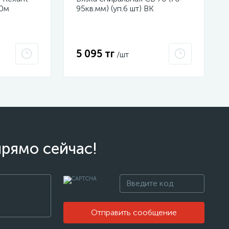
50м
95кв.мм) (уп.6 шт) ВК
м красная
23400232
5 095 тг
/шт
прямо сейчас!
Отправить сообщение