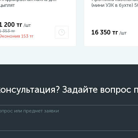
цыплят
(мини УЗК в бухте) 
стеклопруток d3.5м
47-1050
1 200 тг
/шт
1 353 тг
16 350 тг
/шт
Экономия 153 тг
онсультация? Задайте вопрос 