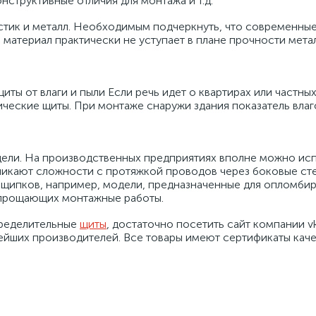
нструктивные отличия для монтажа и т.д.
стик и металл. Необходимым подчеркнуть, что современные
 материал практически не уступает в плане прочности мет
ты от влаги и пыли Если речь идет о квартирах или частных
ческие щиты. При монтаже снаружи здания показатель влаго
ели. На производственных предприятиях вполне можно исп
никают сложности с протяжкой проводов через боковые сте
 щипков, например, модели, предназначенные для опломбир
 упрощающих монтажные работы.
пределительные
щиты
, достаточно посетить сайт компании v
йших производителей. Все товары имеют сертификаты каче