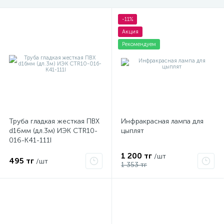
-11%
Акция
Рекомендуем
Труба гладкая жесткая ПВХ
Инфракрасная лампа для
d16мм (дл.3м) ИЭК CTR10-
цыплят
016-K41-111I
1 200 тг
/шт
495 тг
/шт
1 353 тг