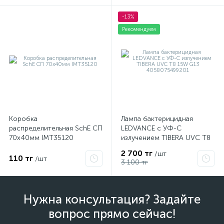
-13%
Рекомендуем
Коробка
Лампа бактерицидная
распределительная SchE СП
LEDVANCE с УФ-С
70х40мм IMT35120
излучением TIBERA UVC T8
15W G13 4058075499201
2 700 тг
/шт
110 тг
/шт
3 100 тг
Нужна консультация? Задайте
вопрос прямо сейчас!