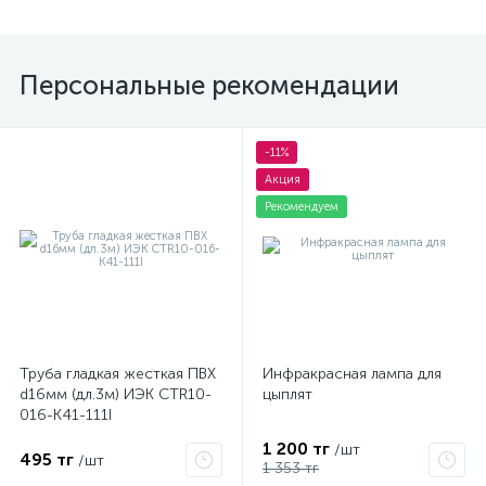
Персональные рекомендации
-11%
Акция
Рекомендуем
Труба гладкая жесткая ПВХ
Инфракрасная лампа для
d16мм (дл.3м) ИЭК CTR10-
цыплят
016-K41-111I
1 200 тг
/шт
495 тг
/шт
1 353 тг