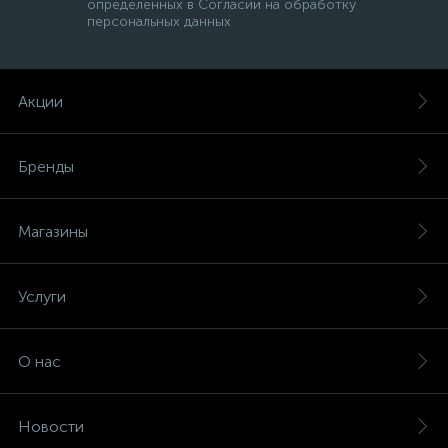
определенных в Согласии на обработку
персональных данных
Акции
Бренды
е
Магазины
ые
Услуги
ие
О нас
ые
Новости