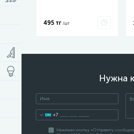
016-K41-111I
495 тг
/шт
Нужна к
+7
Нажимая кнопку «Отправить сообщение