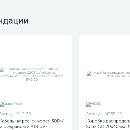
ндации
Артикул:
PHC-30
Артикул:
IMT35120
Кабель нагрев. саморег. 30Вт/
Коробка распредел
м с экраном 220В UV-
SchE СП 70х40мм I