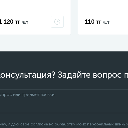
оболочка сертификат 2Ex e
IIC T6 Gc x Grand Meyer PHC-
30
1 120 тг
110 тг
/шт
/шт
онсультация? Задайте вопрос 
», я даю свое согласие на обработку моих персональных данных,