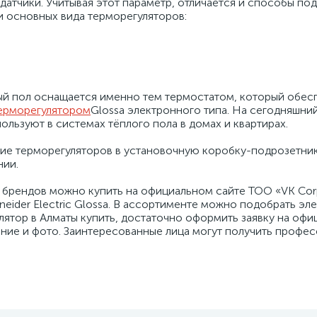
датчики. Учитывая этот параметр, отличается и способы п
и основных вида терморегуляторов:
ый пол оснащается именно тем термостатом, который обесп
ерморегулятором
Glossa электронного типа. На сегодняшни
льзуют в системах тёплого пола в домах и квартирах.
е терморегуляторов в установочную коробку-подрозетник 
нии.
х брендов можно купить на официальном сайте ТОО «VK Cor
eider Electric Glossa. В ассортименте можно подобрать эл
лятор в Алматы купить, достаточно оформить заявку на офи
ие и фото. Заинтересованные лица могут получить профес