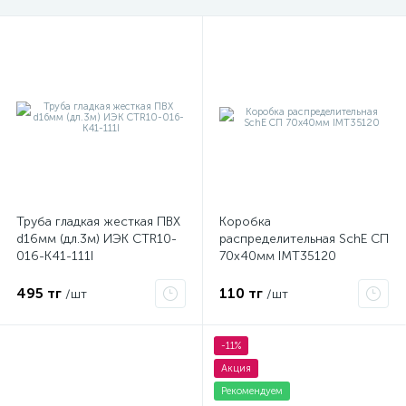
Труба гладкая жесткая ПВХ
Коробка
d16мм (дл.3м) ИЭК CTR10-
распределительная SchE СП
016-K41-111I
70х40мм IMT35120
495 тг
110 тг
/шт
/шт
-11%
Акция
Рекомендуем