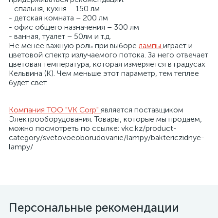
- спальня, кухня – 150 лм
- детская комната – 200 лм
я
- офис общего назначения – 300 лм
- ванная, туалет – 50лм и т.д.
Не менее важную роль при выборе
лампы
играет и
цветовой спектр излучаемого потока. За него отвечает
цветовая температура, которая измеряется в градусах
Кельвина (К). Чем меньше этот параметр, тем теплее
будет свет.
Компания ТОО "VK Corp"
является поставщиком
Электрооборудования. Товары, которые мы продаем,
можно посмотреть по ссылке: vkc.kz/product-
category/svetovoeoborudovanie/lampy/baktericzidnye-
lampy/
Персональные рекомендации