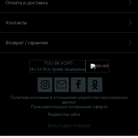
Оплата и доставка
Контакты
Возврат / гарантия
е
ТОО ВК КОРП
vkc.kz Все права защищены
ые
Политика компании в отношении обработки персональных
данных
Пользовательское соглашение оферта
ие
Разработка сайта
Вебстудия Sitelead
ые