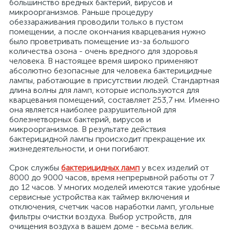
большинство вредных бактерий, вирусов и
микроорганизмов. Раньше процедуру
обеззараживания проводили только в пустом
помещении, а после окончания кварцевания нужно
было проветривать помещение из-за большого
количества озона - очень вредного для здоровья
человека. В настоящее время широко применяют
абсолютно безопасные для человека бактерицидные
лампы, работающие в присутствии людей. Стандартная
длина волны для ламп, которые используются для
кварцевания помещений, составляет 253,7 нм. Именно
она является наиболее разрушительной для
болезнетворных бактерий, вирусов и
х
микроорганизмов. В результате действия
бактерицидной лампы происходит прекращение их
жизнедеятельности, и они погибают.
Срок службы
бактерицидных ламп
у всех изделий от
8000 до 9000 часов, время непрерывной работы от 7
до 12 часов. У многих моделей имеются такие удобные
сервисные устройства как таймер включения и
отключения, счетчик часов наработки ламп, угольные
фильтры очистки воздуха. Выбор устройств, для
очищения воздуха в вашем доме - весьма велик.