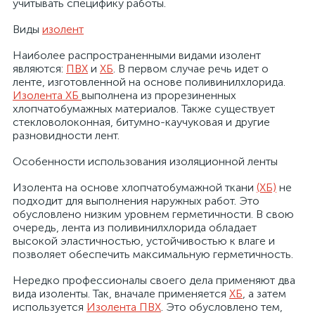
учитывать специфику работы.
Виды
изолент
Наиболее распространенными видами изолент
являются:
ПВХ
и
ХБ
. В первом случае речь идет о
ленте, изготовленной на основе поливинилхлорида.
Изолента ХБ
выполнена из прорезиненных
хлопчатобумажных материалов. Также существует
стекловолоконная, битумно-каучуковая и другие
разновидности лент.
Особенности использования изоляционной ленты
х
Изолента на основе хлопчатобумажной ткани
(ХБ)
не
подходит для выполнения наружных работ. Это
обусловлено низким уровнем герметичности. В свою
очередь, лента из поливинилхлорида обладает
высокой эластичностью, устойчивостью к влаге и
позволяет обеспечить максимальную герметичность.
Нередко профессионалы своего дела применяют два
вида изоленты. Так, вначале применяется
ХБ
, а затем
используется
Изолента ПВХ
. Это обусловлено тем,