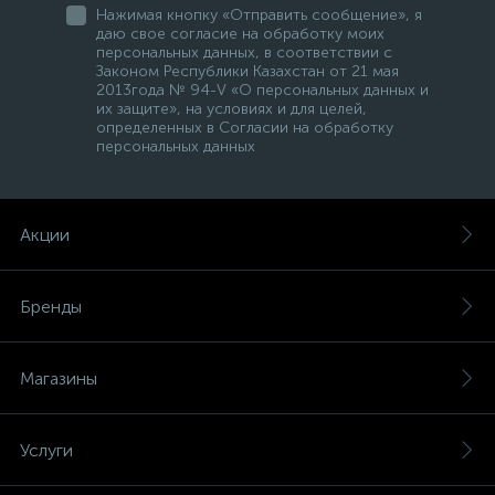
Нажимая кнопку «Отправить сообщение», я
даю свое согласие на обработку моих
персональных данных, в соответствии с
Законом Республики Казахстан от 21 мая
2013года № 94-V «О персональных данных и
их защите», на условиях и для целей,
определенных в Согласии на обработку
персональных данных
Акции
Бренды
Магазины
Услуги