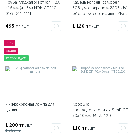
Труба гладкая жесткая ПВХ
Кабель нагрев. саморег.
d16мм (дл.3м) ИЭК CTR10-
30Вт/м с экраном 220В UV-
я
016-K41-111I
оболочка сертификат 2Ex e
IIC T6 Gc x Grand Meyer
PHC-30
495 тг
1 120 тг
/шт
/шт
-11%
Акция
Рекомендуем
Инфракрасная лампа для
Коробка
цыплят
распределительная SchE СП
70х40мм IMT35120
1 200 тг
/шт
110 тг
/шт
1 353 тг