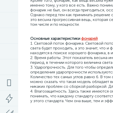
Кроме того, фонарик, как вещь весьма нужн
именно тому, у кого все есть. Важно поним
фонарик не был, он всегда пригодиться, ос
Однако перед тем как принимать решение
это весьма прогрессивная вещь, которая с
том числе и по мощности.
Основные характеристики
фонарей
1. Световой поток фонарика. Световой пото
света будет проходить, а это значит, что 
находятся в поиске хорошего фонарика, в 
2. Время работы. Этот показатель весьма и
период, в течении которого величина света
3. Ударопрочность. Для того чтобы определ
определения ударопрочности используются 
Количество тех самых углов равно 6. В то
можно сказать что такая модель обладает
никаких проблем со сборкой разборкой. Дл
4. Влагозащитность. Здесь также имеются 
понимать, что каждому стандарту соответс
у этого стандарта. Чем она выше, тем и эфф