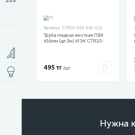
Артикул:
CTR10-016-K41-111I
Труба гладкая жесткая ПВХ
d16мм (дл.3м) ИЭК CTR10-
016-K41-111I
495 тг
/шт
Нужна к