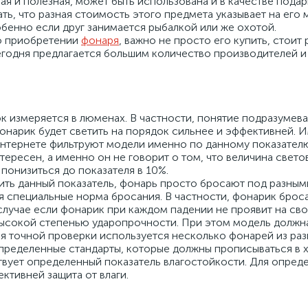
ая и полезная, может быть использована и в качестве пода
ать, что разная стоимость этого предмета указывает на его
обенно если друг занимается рыбалкой или же охотой.
 о приобретении
фонаря
, важно не просто его купить, стоит 
егодня предлагается большим количество производителей и
к измеряется в люменах. В частности, понятие подразумева
и фонарик будет светить на порядок сильнее и эффективней
интернете фильтруют модели именно по данному показател
нтересен, а именно он не говорит о том, что величина свет
 понизиться до показателя в 10%.
ить данный показатель, фонарь просто бросают под разными 
специальные норма бросания. В частности, фонарик бросаю
м случае если фонарик при каждом падении не проявит на с
 высокой степенью ударопрочности. При этом модель должн
я точной проверки используется несколько фонарей из разн
определенные стандарты, которые должны прописываться в х
твует определенный показатель влагостойкости. Для опред
ективней защита от влаги.