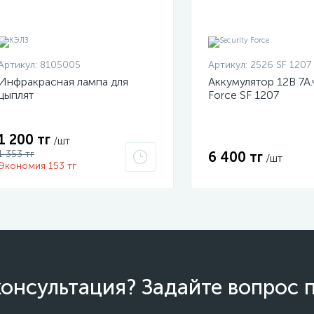
Артикул:
8105005
Артикул:
2526 SF 1207
Инфракрасная лампа для
Аккумулятор 12В 7А.ч
цыплят
Force SF 1207
1 200 тг
/шт
1 353 тг
6 400 тг
/шт
Экономия 153 тг
онсультация? Задайте вопрос 