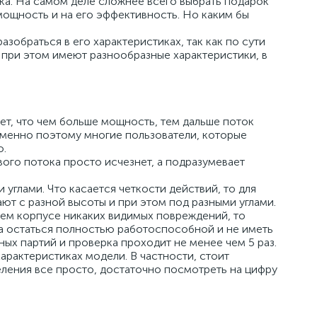
рка. На самом деле сложнее всего выбрать подарок
 мощность и на его эффективность. Но каким бы
разобраться в его характеристиках, так как по сути
 при этом имеют разнообразные характеристики, в
ет, что чем больше мощность, тем дальше поток
. Именно поэтому многие пользователи, которые
ю.
ового потока просто исчезнет, а подразумевает
углами. Что касается четкости действий, то для
т с разной высоты и при этом под разными углами.
воем корпусе никаких видимых повреждений, то
а остаться полностью работоспособной и не иметь
ых партий и проверка проходит не менее чем 5 раз.
арактеристиках модели. В частности, стоит
еления все просто, достаточно посмотреть на цифру