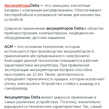
Аккумуляторы
Delta —
это свинцово-кислотные
батареи с клапанным регулированием. Обеспечивают
я
бесперебойное и резервное питание для множества
устройств.
Широкое применение
аккумуляторов Delta
в областях
приборостроения, компьютерном, медицинском
оборудовании, детских машинках.
AGM –
это основная технология, которая
используется при производстве аккумуляторов (с
применением абсорбированного электролита).
Благодаря данной технологии повышаются рабочие
характеристики аккумулятора. При правильной
эксплуатации аккумуляторная батарея способна
прослужить до 12 лет. Также, долговечность
определяет герметичность крышки, которая исключает
утечку электролита. Устройство стойко к разряду и к
саморазряду.
Аккумуляторы Delta
имеют широкое применение в
самых различных устройствах. Поэтому, значительно
варьируются технические характеристики. Так, самый