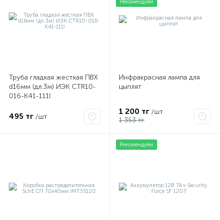
Рекомендуем
Труба гладкая жесткая ПВХ
Инфракрасная лампа для
d16мм (дл.3м) ИЭК CTR10-
цыплят
016-K41-111I
1 200 тг
/шт
495 тг
/шт
1 353 тг
Рекомендуем