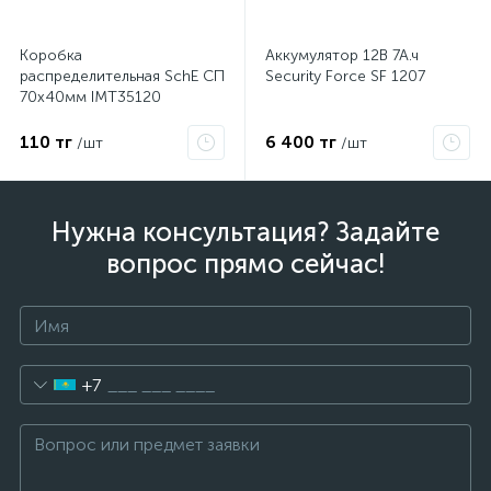
Коробка
Аккумулятор 12В 7А.ч
распределительная SchE СП
Security Force SF 1207
70х40мм IMT35120
110 тг
6 400 тг
/шт
/шт
Нужна консультация? Задайте
вопрос прямо сейчас!
+7