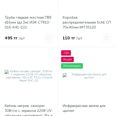
Труба гладкая жесткая ПВХ
Коробка
d16мм (дл.3м) ИЭК CTR10-
распределительная SchE СП
016-K41-111I
70х40мм IMT35120
495 тг
110 тг
/шт
/шт
-11%
Акция
Рекомендуем
Кабель нагрев. саморег.
Инфракрасная лампа для
30Вт/м с экраном 220В UV-
цыплят
оболочка сертификат 2Ex e