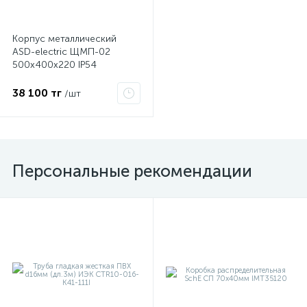
Корпус металлический
ASD-electric ЩМП-02
500х400х220 IP54
МС.06.54.03
38 100 тг
/шт
х
Персональные рекомендации