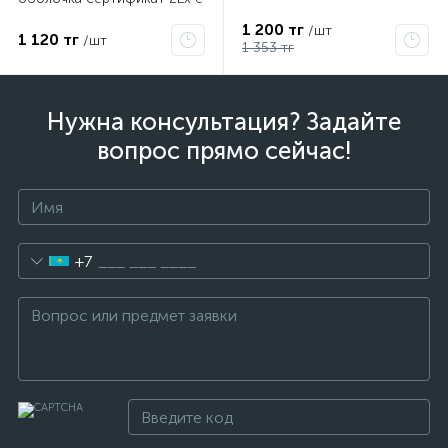
IIC T6 Gc x Grand Meyer
1 200 тг
/шт
PHC-30
1 120 тг
/шт
я
1 353 тг
Нужна консультация? Задайте
вопрос прямо сейчас!
+7