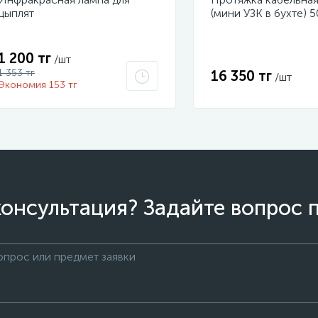
цыплят
(мини УЗК в бухте) 
стеклопруток d3.5м
47-1050
1 200 тг
/шт
1 353 тг
16 350 тг
/шт
Экономия 153 тг
онсультация? Задайте вопрос 