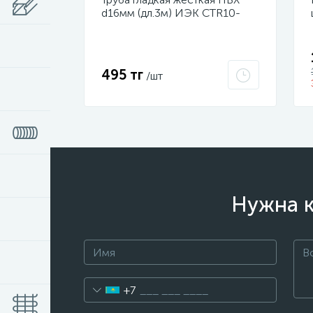
d16мм (дл.3м) ИЭК CTR10-
016-K41-111I
495 тг
/шт
Нужна к
+7