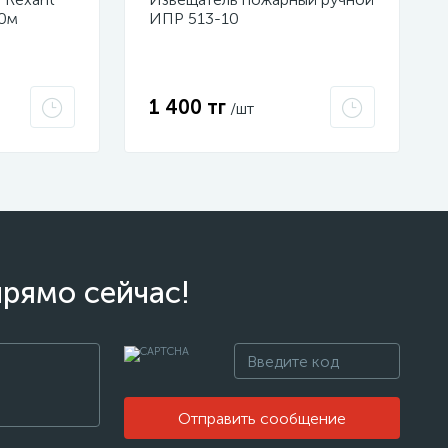
50м
ИПР 513-10
м красная
электроконтактный Рубеж
1 400 тг
/шт
прямо сейчас!
Отправить сообщение