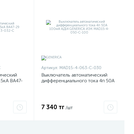
C
Артикул:
MAD15-4-063-C-030
ический
Выключатель автоматический
.5кА ВА47-
дифференциального тока 4п 50А
A25-3-032-
100мА АД14 GENERICA ИЭК
MAD15-4-050-C-100
7 340 тг
/шт