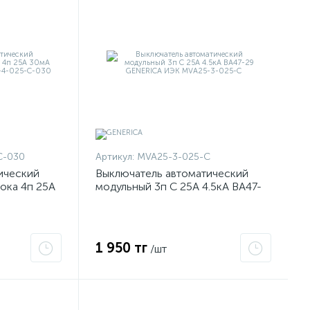
C-030
Артикул:
MVA25-3-025-C
ический
Выключатель автоматический
ока 4п 25А
модульный 3п C 25А 4.5кА ВА47-
A ИЭК
29 GENERICA ИЭК MVA25-3-025-
C
1 950 тг
/шт