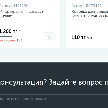
Артикул:
8105005
Артикул:
IMT35120
Инфракрасная лампа для
Коробка распредел
цыплят
SchE СП 70х40мм I
1 200 тг
/шт
1 353 тг
110 тг
/шт
Экономия 153 тг
онсультация? Задайте вопрос 