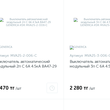
тикул:
MVA25-2-006-C
Артикул:
MVA25-3-006-
ключатель автоматический
Выключатель автомат
дульный 2п C 6А 4.5кА ВА47-29
модульный 3п C 6А 4.
ENERICA ИЭК MVA25-2-006-C
GENERICA ИЭК MVA2
 470 тг
2 280 тг
/шт
/шт