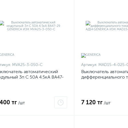
тикул:
MVA25-3-050-C
Артикул:
MAD15-4-025-
ключатель автоматический
Выключатель автомат
дульный 3п C 50А 4.5кА ВА47-
дифференциального т
9 GENERICA ИЭК MVA25-3-050-
30мА АД14 GENERIC
MAD15-4-025-C-030
 400 тг
7 120 тг
/шт
/шт