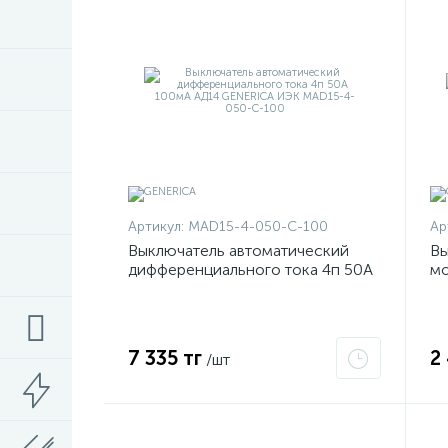
Артикул:
MAD15-4-050-C-100
Ар
Выключатель автоматический
Вы
дифференциального тока 4п 50А
мо
100мА АД14 GENERICA ИЭК
2
MAD15-4-050-C-100
C
7 335 тг
2
/шт