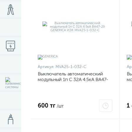
Артикул:
MVA25-1-032-C
Ар
Выключатель автоматический
Вы
модульный 1п C 32А 4.5кА ВА47-
мо
29 GENERICA ИЭК MVA25-1-032-
G
C
600 тг
1
/шт