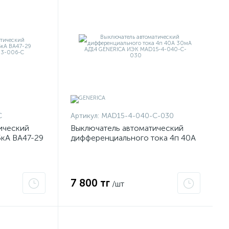
C
Артикул:
MAD15-4-040-C-030
ический
Выключатель автоматический
5кА ВА47-29
дифференциального тока 4п 40А
5-3-006-C
30мА АД14 GENERICA ИЭК
MAD15-4-040-C-030
7 800 тг
/шт