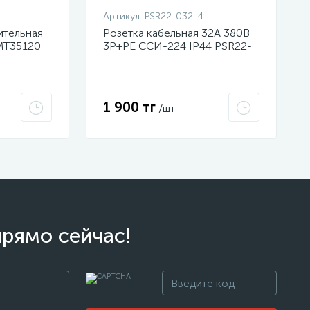
Артикул:
PSR22-032-4
ительная
Розетка кабельная 32А 380В
MT35120
3P+PЕ ССИ-224 IP44 PSR22-
032-4 ИЭК
1 900 тг
/шт
прямо сейчас!