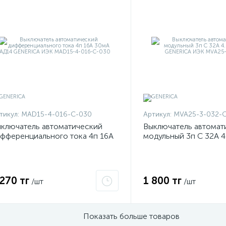
тикул:
MAD15-4-016-C-030
Артикул:
MVA25-3-032-
ключатель автоматический
Выключатель автомат
фференциального тока 4п 16А
модульный 3п C 32А 4
0мА АД14 GENERICA ИЭК
29 GENERICA ИЭК MV
AD15-4-016-C-030
C
 270 тг
1 800 тг
/шт
/шт
Показать больше товаров