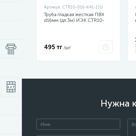
Артикул:
CTR10-016-K41-111I
Труба гладкая жесткая ПВХ
d16мм (дл.3м) ИЭК CTR10-
016-K41-111I
495 тг
/шт
Нужна к