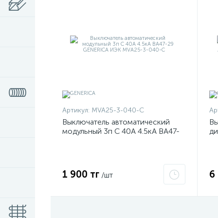
Артикул:
MVA25-3-040-C
Ар
Выключатель автоматический
Вы
модульный 3п C 40А 4.5кА ВА47-
ди
29 GENERICA ИЭК MVA25-3-040-
3
C
M
1 900 тг
6
/шт