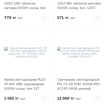
GX53 12Вт таблетка
GX53 8Вт таблетка матовая
матовая 5000К холод. бел.
5000К холод. бел. GX53
GX53 1040лм 230В
640лм 230В JazzWay
JazzWay 1029096
2855404
770 тг
571 тг
/шт
/шт
Лампа светодиодная PLED-
Светильник светодиодный
SP A65 18Вт грушевидная
PSL 03 GR 50Вт 4000К IP65
5000К холод. бел. E27
AC190-260В уличный
1820лм 230В JazzWay
(Аналог ДКУ) JazzWay
5006218
5022676
1 055 тг
12 000 тг
/шт
/шт