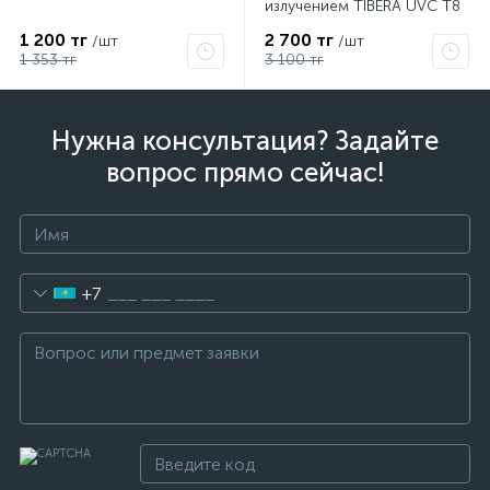
излучением TIBERA UVC T8
15W G13 4058075499201
1 200 тг
2 700 тг
/шт
/шт
1 353 тг
3 100 тг
Нужна консультация? Задайте
вопрос прямо сейчас!
+7