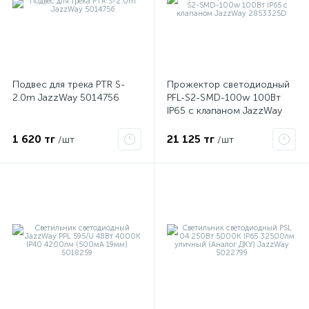
Подвес для трека PTR S-
Прожектор светодиодный
2.0m JazzWay 5014756
PFL-S2-SMD-100w 100Вт
IP65 с клапаном JazzWay
2853325D
1 620 тг
21 125 тг
/шт
/шт