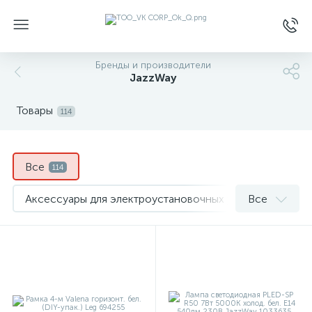
Бренды и производители
JazzWay
Товары
114
Все
114
Аксессуары для электроустановочных устройств
Все
1
Датчик движения
5
Зажим/Клипса для крепления труб
1
Лампы спец.назначения
8