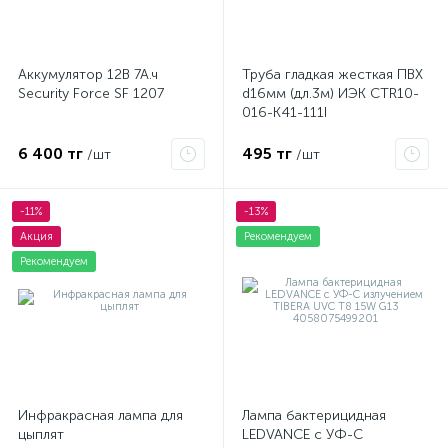
Аккумулятор 12В 7А.ч
Труба гладкая жесткая ПВХ
Security Force SF 1207
d16мм (дл.3м) ИЭК CTR10-
016-K41-111I
6 400 тг
495 тг
/шт
/шт
-11%
-13%
Акция
Рекомендуем
Рекомендуем
Инфракрасная лампа для
Лампа бактерицидная
цыплят
LEDVANCE с УФ-С