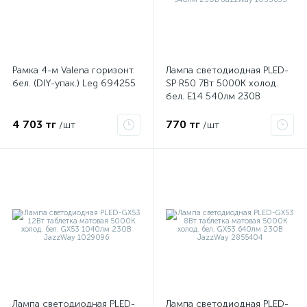
Настольные светильники
Профиль
1
1
Рамка декоративная для электроустановочных устройс
Рамка 4-м Valena горизонт.
Лампа светодиодная PLED-
Светильник встраиваемый GX53
4
бел. (DIY-упак.) Leg 694255
SP R50 7Вт 5000К холод.
бел. E14 540лм 230В
Светильники консольные уличные
JazzWay 1033635
23
4 703 тг
770 тг
/шт
/шт
Светодиодные лампы
9
х
Светодиодные светильники
24
Светодиодный Прожектор
8
Светодиодный прожектор для открытых пространств и
Трековые светильники
Фотореле
24
2
Элемент питания
1
Лампа светодиодная PLED-
Лампа светодиодная PLED-