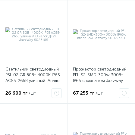
я
Светильник светодиодный
Прожектор светодиодный
PSL 02 GR 80Вт 4000К IP65
PFL-S2-SMD-300w 300Вт
AC85-265В уличный (Аналог
IP65 с клапаном Jazzway
ДКУ) JazzWay 5023185
5007963D
26 600 тг
67 255 тг
/шт
/шт