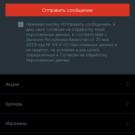
Отправить сообщение
Нажимая кнопку «Отправить сообщение», я
даю свое согласие на обработку моих
персональных данных, в соответствии с
Законом Республики Казахстан от 21 мая
2013года № 94-V «О персональных данных и
их защите», на условиях и для целей,
е
определенных в Согласии на обработку
персональных данных
ые
Акции
Бренды
ие
Магазины
ые