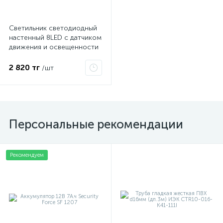
Светильник светодиодный
настенный 8LED с датчиком
движения и освещенности
(фотореле) солнечная
батарея Lamper 602-210
2 820 тг
/шт
х
Персональные рекомендации
Рекомендуем