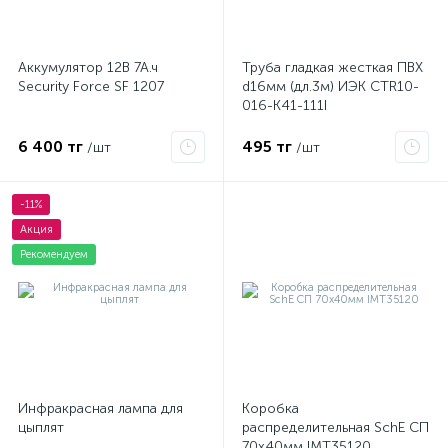
Аккумулятор 12В 7А.ч
Труба гладкая жесткая ПВХ
Security Force SF 1207
d16мм (дл.3м) ИЭК CTR10-
016-K41-111I
6 400 тг
495 тг
/шт
/шт
-11%
Акция
Рекомендуем
Инфракрасная лампа для
Коробка
цыплят
распределительная SchE СП
70х40мм IMT35120