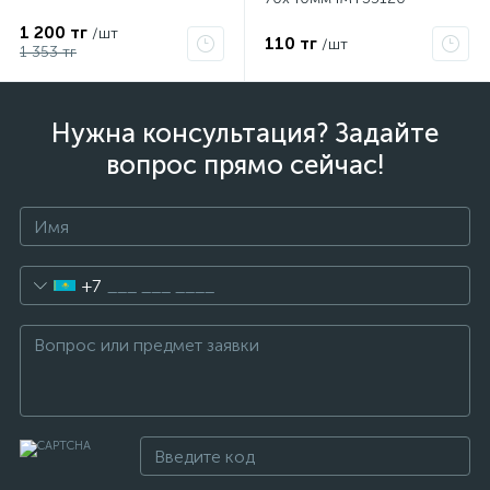
1 200 тг
/шт
110 тг
/шт
я
1 353 тг
Нужна консультация? Задайте
вопрос прямо сейчас!
+7