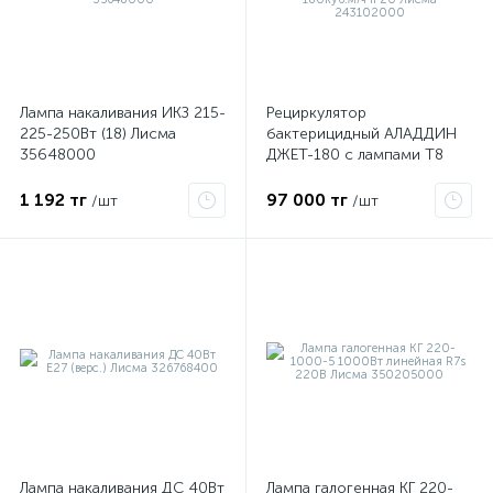
Облучатели бактерицидные
1
Рециркулятор бактерицидный
6
Лампа накаливания ИКЗ 215-
Рециркулятор
225-250Вт (18) Лисма
бактерицидный АЛАДДИН
35648000
ДЖЕТ-180 с лампами T8
G13 UV-C в компл. 4х15Вт
180куб.м/ч IP20 Лисма
1 192 тг
97 000 тг
/шт
/шт
243102000
х
Лампа накаливания ДС 40Вт
Лампа галогенная КГ 220-