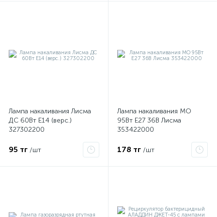
я
Лампа накаливания Лисма
Лампа накаливания МО
ДС 60Вт E14 (верс.)
95Вт E27 36В Лисма
327302200
353422000
95 тг
178 тг
/шт
/шт