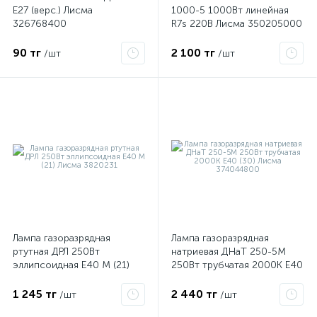
E27 (верс.) Лисма
1000-5 1000Вт линейная
326768400
R7s 220В Лисма 350205000
90 тг
2 100 тг
/шт
/шт
Лампа газоразрядная
Лампа газоразрядная
ртутная ДРЛ 250Вт
натриевая ДНаТ 250-5М
эллипсоидная E40 М (21)
250Вт трубчатая 2000К E40
Лисма 3820231
(30) Лисма 374044800
1 245 тг
2 440 тг
/шт
/шт