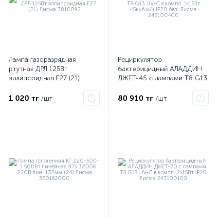
Лампа газоразрядная
Рециркулятор
ртутная ДРЛ 125Вт
бактерицидный АЛАДДИН
эллипсоидная E27 (21)
ДЖЕТ-45 с лампами T8 G13
Лисма 3810092
UV-C в компл. 1х15Вт
45куб.м/ч IP20 бел. Лисма
1 020 тг
80 910 тг
/шт
/шт
243100400