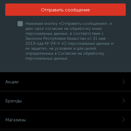
Отправить сообщение
Нажимая кнопку «Отправить сообщение», я
даю свое согласие на обработку моих
персональных данных, в соответствии с
Законом Республики Казахстан от 21 мая
2013года № 94-V «О персональных данных и
их защите», на условиях и для целей,
е
определенных в Согласии на обработку
персональных данных
ые
Акции
Бренды
ие
Магазины
ые