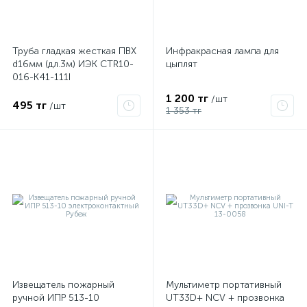
Труба гладкая жесткая ПВХ
Инфракрасная лампа для
d16мм (дл.3м) ИЭК CTR10-
цыплят
016-K41-111I
1 200 тг
/шт
495 тг
/шт
1 353 тг
Извещатель пожарный
Мультиметр портативный
ручной ИПР 513-10
UT33D+ NCV + прозвонка