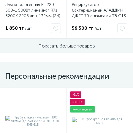
Лампа галогенная КГ 220-
Рециркулятор
500-1 500Вт линейная R7s
бактерицидный АЛАДДИН
3200К 220В лин. 132мм (24)
ДЖЕТ-70 с лампами T8 G13
Лисма 350162000
UV-C в компл. 2х15Вт IP20
Лисма 243100100
1 850 тг
58 500 тг
/шт
/шт
Показать больше товаров
Персональные рекомендации
-11%
Акция
Рекомендуем