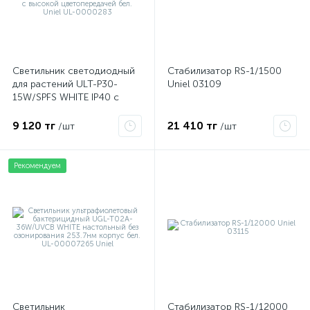
Светильник светодиодный
Стабилизатор RS-1/1500
для растений ULT-P30-
Uniel 03109
15W/SPFS WHITE IP40 с
подставкой «Минисад»
спектр для фотосинтеза с
9 120 тг
21 410 тг
/шт
/шт
высокой цветопередачей
бел. Uniel UL-0000283
Рекомендуем
х
Светильник
Стабилизатор RS-1/12000