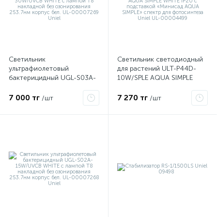
Светильник
Светильник светодиодный
ультрафиолетовый
для растений ULT-P44D-
бактерицидный UGL-S03A-
10W/SPLE AQUA SIMPLE
30W/UVCB WHITE с лампой
WHITE IP20 с подставкой
Т8 накладной без
«Минисад AQUA SIMPLE»
7 000 тг
7 270 тг
/шт
/шт
озонирования 253.7нм
спектр для фотосинтеза
корпус бел. UL-00007269
Uniel UL-00004499
Uniel