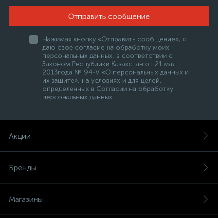
Отправить сообщение
Нажимая кнопку «Отправить сообщение», я
даю свое согласие на обработку моих
персональных данных, в соответствии с
Законом Республики Казахстан от 21 мая
2013года № 94-V «О персональных данных и
их защите», на условиях и для целей,
е
определенных в Согласии на обработку
персональных данных
ые
Акции
Бренды
ие
Магазины
ые