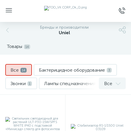
Бренды и производители
Uniel
Товары
14
Все
Бактерицидное оборудование
14
3
Звонки
Лампы спец.назначения
Все
1
5
Облучатели бактерицидные
2
Электроинструменты и аксессуары для них
3