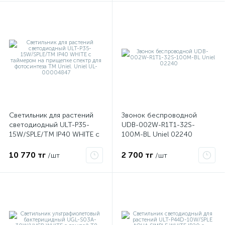
корпус черн.UL-00007264
Uniel
я
Светильник для растений
Звонок беспроводной
светодиодный ULT-P35-
UDB-002W-R1T1-32S-
15W/SPLE/TM IP40 WHITE с
100M-BL Uniel 02240
таймером на прищепке
спектр для фотосинтеза
10 770 тг
2 700 тг
/шт
/шт
TM Uniel. Uniel UL-
00004847