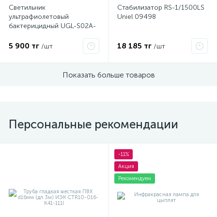
Светильник
Стабилизатор RS-1/1500LS
ультрафиолетовый
Uniel 09498
бактерицидный UGL-S02A-
15W/UVCB WHITE с лампой
Т8 накладной без
5 900 тг
18 185 тг
/шт
/шт
озонирования 253.7нм
корпус бел. UL-00007268
Uniel
Показать больше товаров
Персональные рекомендации
-11%
Акция
Рекомендуем