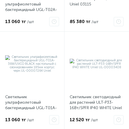
ультрафиолетовый
Uniel 03115
бактерицидный UGL-T02A-
36W/UVCB WHITE
настольный без
13 060 тг
85 380 тг
/шт
/шт
озонирования 253.7нм
корпус бел. UL-00007265
Uniel
Светильник
Светильник светодиодный
ультрафиолетовый
для растений ULT-P33-
бактерицидный UGL-T01A-
16Вт/SPFR IP40 WHITE Uniel
36W/UVCO BLACK
UL-00003408
настольный с
13 060 тг
12 520 тг
/шт
/шт
озонированием 185нм