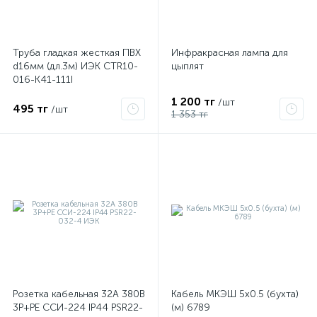
Труба гладкая жесткая ПВХ
Инфракрасная лампа для
d16мм (дл.3м) ИЭК CTR10-
цыплят
016-K41-111I
1 200 тг
/шт
495 тг
/шт
1 353 тг
Розетка кабельная 32А 380В
Кабель МКЭШ 5х0.5 (бухта)
3P+PЕ ССИ-224 IP44 PSR22-
(м) 6789