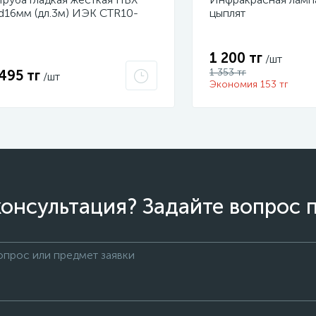
d16мм (дл.3м) ИЭК CTR10-
цыплят
016-K41-111I
1 200 тг
/шт
1 353 тг
495 тг
/шт
Экономия 153 тг
онсультация? Задайте вопрос 