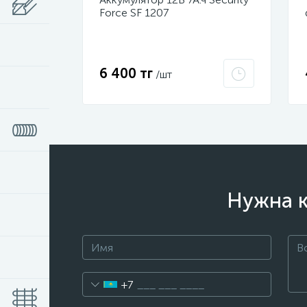
Force SF 1207
6 400 тг
/шт
Нужна к
+7