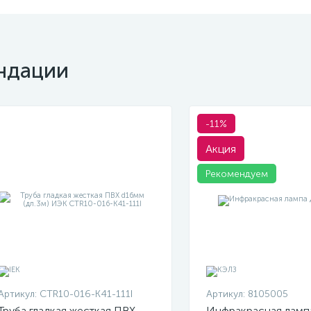
ндации
-11%
Акция
Рекомендуем
Артикул:
CTR10-016-K41-111I
Артикул:
8105005
Труба гладкая жесткая ПВХ
Инфракрасная ламп