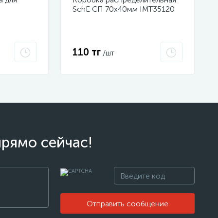
SchE СП 70х40мм IMT35120
110 тг
/шт
прямо сейчас!
Отправить сообщение