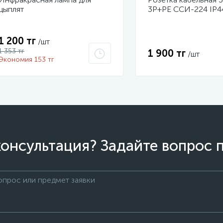
цыплят
3P+PЕ ССИ-224 IP4
032-4 ИЭК
1 200 тг
/шт
1 353 тг
1 900 тг
/шт
Экономия 153 тг
онсультация? Задайте вопрос 