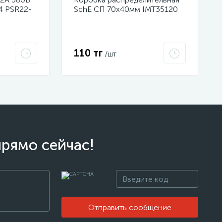
4 PSR22-
SchE СП 70х40мм IMT35120
110 тг
/шт
прямо сейчас!
Отправить сообщение