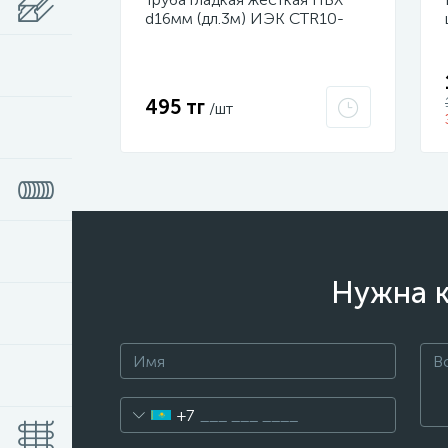
d16мм (дл.3м) ИЭК CTR10-
016-K41-111I
495 тг
/шт
Нужна к
+7