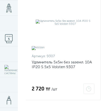
Артикул:
9307
Удлинитель 5х5м без заземл. 10А
IP20 S 5х5 Volsten 9307
2 720 тг
/шт