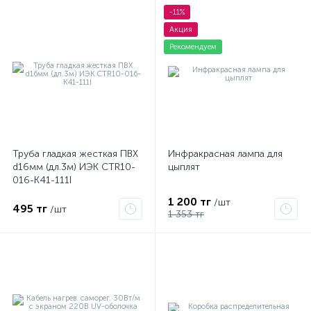
-11%
Акция
Рекомендуем
Труба гладкая жесткая ПВХ
Инфракрасная лампа для
d16мм (дл.3м) ИЭК CTR10-
цыплят
016-K41-111I
1 200 тг
/шт
495 тг
/шт
1 353 тг