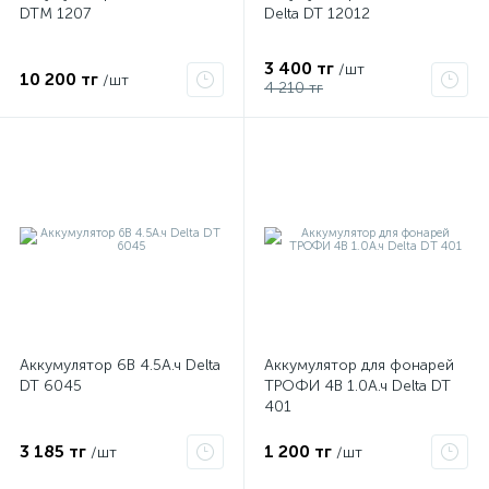
DTM 1207
Delta DT 12012
3 400 тг
ые
/шт
10 200 тг
/шт
4 210 тг
Аккумулятор 6В 4.5А.ч Delta
Аккумулятор для фонарей
DT 6045
ТРОФИ 4В 1.0А.ч Delta DT
401
3 185 тг
1 200 тг
/шт
/шт