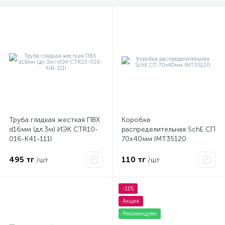
Труба гладкая жесткая ПВХ
Коробка
d16мм (дл.3м) ИЭК CTR10-
распределительная SchE СП
016-K41-111I
70х40мм IMT35120
495 тг
110 тг
/шт
/шт
-11%
Акция
Рекомендуем