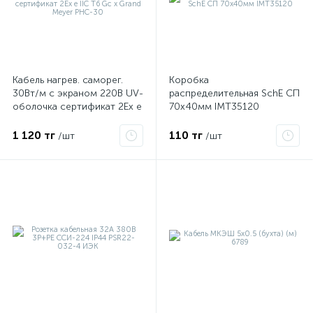
Кабель нагрев. саморег.
Коробка
30Вт/м с экраном 220В UV-
распределительная SchE СП
оболочка сертификат 2Ex e
70х40мм IMT35120
IIC T6 Gc x Grand Meyer
PHC-30
1 120 тг
110 тг
/шт
/шт