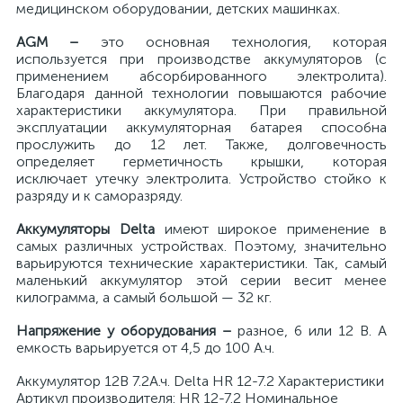
медицинском оборудовании, детских машинках.
AGM –
это основная технология, которая
используется при производстве аккумуляторов
(с
применением абсорбированного электролита).
Благодаря данной технологии повышаются рабочие
характеристики аккумулятора. При правильной
я
эксплуатации аккумуляторная батарея способна
прослужить до 12 лет. Также, долговечность
определяет герметичность крышки, которая
исключает
утечку электролита. Устройство стойко к
разряду и к саморазряду.
Аккумуляторы
Delta
имеют широкое применение в
самых различных устройствах. Поэтому, значительно
варьируются технические характеристики.
Так, самый
маленький аккумулятор этой серии весит менее
килограмма, а самый большой — 32 кг.
Напряжение у оборудования –
разное, 6 или 12 В. А
емкость варьируется от 4,5 до 100 А.ч.
Аккумулятор 12В 7.2А.ч. Delta HR 12-7.2 Характеристики
Артикул производителя: HR 12-7.2 Номинальное