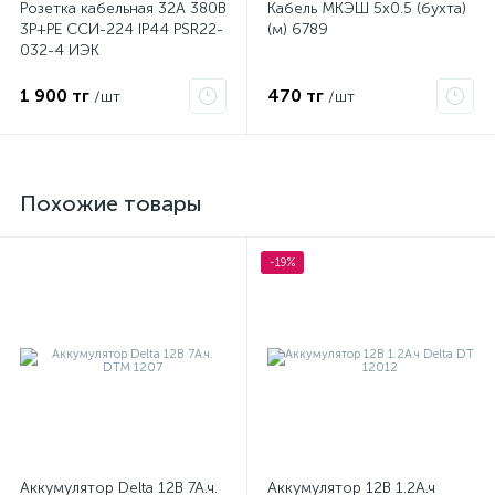
Розетка кабельная 32А 380В
Кабель МКЭШ 5х0.5 (бухта)
3P+PЕ ССИ-224 IP44 PSR22-
(м) 6789
032-4 ИЭК
1 900 тг
470 тг
/шт
/шт
Похожие товары
-19%
е
ые
Аккумулятор Delta 12В 7А.ч.
Аккумулятор 12В 1.2А.ч
ие