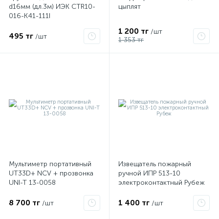
d16мм (дл.3м) ИЭК CTR10-
цыплят
016-K41-111I
1 200 тг
/шт
495 тг
/шт
1 353 тг
Мультиметр портативный
Извещатель пожарный
UT33D+ NCV + прозвонка
ручной ИПР 513-10
UNI-T 13-0058
электроконтактный Рубеж
8 700 тг
1 400 тг
/шт
/шт