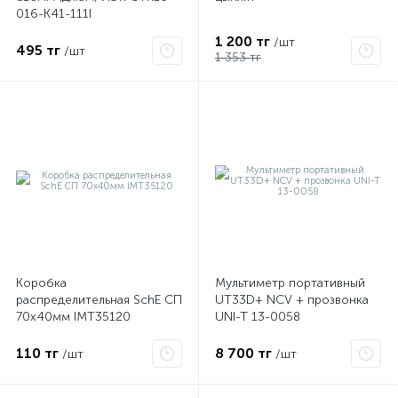
016-K41-111I
1 200 тг
/шт
495 тг
/шт
1 353 тг
Коробка
Мультиметр портативный
распределительная SchE СП
UT33D+ NCV + прозвонка
70х40мм IMT35120
UNI-T 13-0058
110 тг
8 700 тг
/шт
/шт