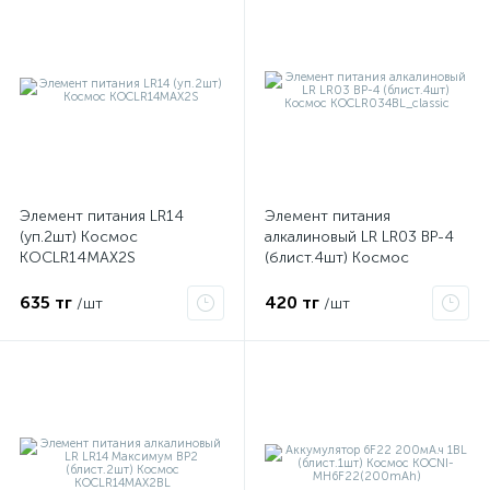
Элемент питания LR14
Элемент питания
(уп.2шт) Космос
алкалиновый LR LR03 BP-4
KOCLR14MAX2S
(блист.4шт) Космос
KOCLR034BL_classic
е
635 тг
420 тг
/шт
/шт
ые
ие