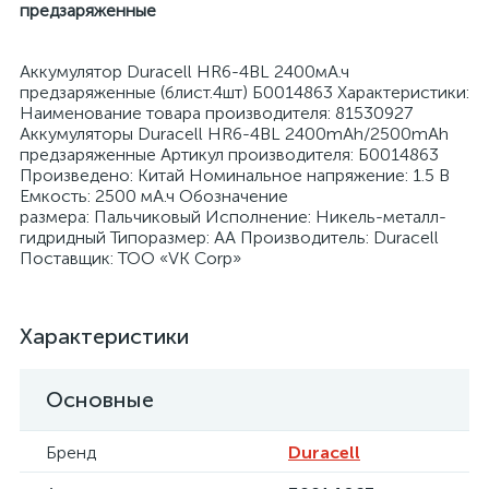
предзаряженные
Аккумулятор Duracell HR6-4BL 2400мА.ч
предзаряженные (блист.4шт) Б0014863 Характеристики:
Наименование товара производителя: 81530927
Аккумуляторы Duracell HR6-4BL 2400mAh/2500mAh
я
предзаряженные Артикул производителя: Б0014863
Произведено: Китай Номинальное напряжение: 1.5 В
Емкость: 2500 мА.ч Обозначение
размера: Пальчиковый Исполнение: Никель-металл-
гидридный Типоразмер: AA Производитель: Duracell
Поставщик: ТОО «VK Corp»
Характеристики
Основные
Бренд
Duracell