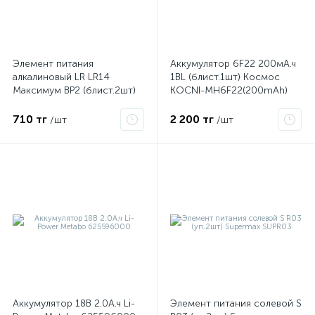
ые
Элемент питания
Аккумулятор 6F22 200мА.ч
алкалиновый LR LR14
1BL (блист.1шт) Космос
Максимум BP2 (блист.2шт)
KOCNI-MH6F22(200mAh)
Космос KOCLR14MAX2BL
710 тг
2 200 тг
/шт
/шт
Аккумулятор 18В 2.0А.ч Li-
Элемент питания солевой S