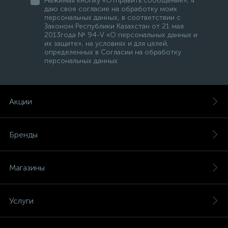
Нажимая кнопку «Отправить сообщение», я
даю свое согласие на обработку моих
персональных данных, в соответствии с
Законом Республики Казахстан от 21 мая
2013года № 94-V «О персональных данных и
их защите», на условиях и для целей,
определенных в Согласии на обработку
персональных данных
Акции
Бренды
Магазины
Услуги