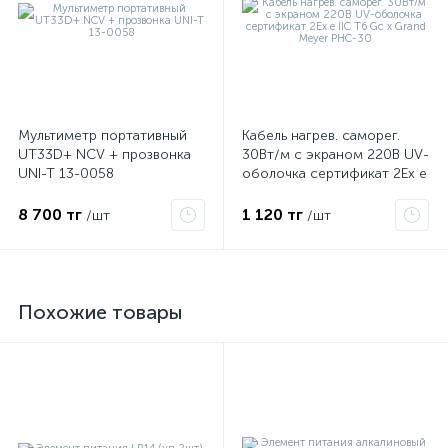
Мультиметр портативный
Кабель нагрев. саморег.
UT33D+ NCV + прозвонка
30Вт/м с экраном 220В UV-
UNI-T 13-0058
оболочка сертификат 2Ex e
IIC T6 Gc x Grand Meyer
PHC-30
8 700 тг
1 120 тг
/шт
/шт
Похожие товары