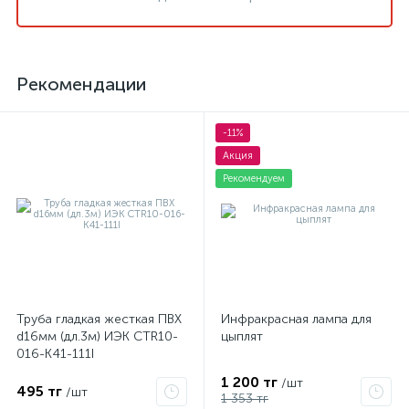
Рекомендации
-11%
Акция
Рекомендуем
Труба гладкая жесткая ПВХ
Инфракрасная лампа для
d16мм (дл.3м) ИЭК CTR10-
цыплят
016-K41-111I
1 200 тг
/шт
495 тг
/шт
1 353 тг