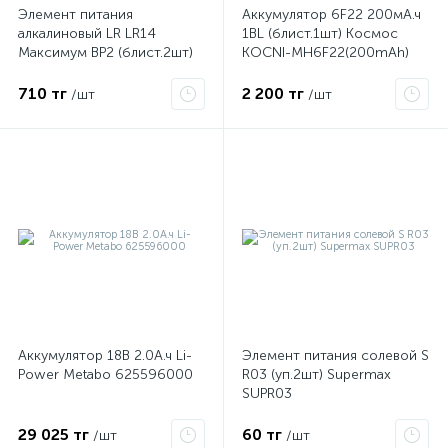
Элемент питания
Аккумулятор 6F22 200мА.ч
алкалиновый LR LR14
1BL (блист.1шт) Космос
Максимум BP2 (блист.2шт)
KOCNI-MH6F22(200mAh)
ые
Космос KOCLR14MAX2BL
710 тг
2 200 тг
/шт
/шт
Аккумулятор 18В 2.0А.ч Li-
Элемент питания солевой S
Power Metabo 625596000
R03 (уп.2шт) Supermax
SUPR03
29 025 тг
60 тг
/шт
/шт