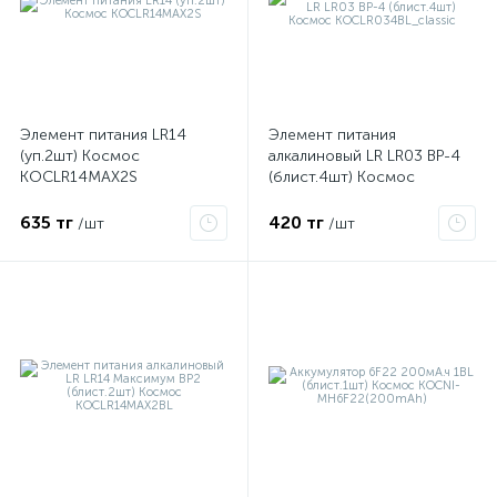
Элемент питания LR14
Элемент питания
(уп.2шт) Космос
алкалиновый LR LR03 BP-4
KOCLR14MAX2S
(блист.4шт) Космос
KOCLR034BL_classic
635 тг
420 тг
/шт
/шт
е
ые
ие