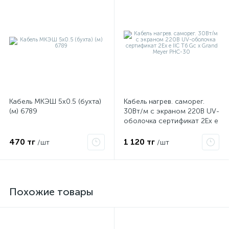
Кабель МКЭШ 5х0.5 (бухта)
Кабель нагрев. саморег.
(м) 6789
30Вт/м с экраном 220В UV-
оболочка сертификат 2Ex e
IIC T6 Gc x Grand Meyer
PHC-30
470 тг
1 120 тг
/шт
/шт
Похожие товары