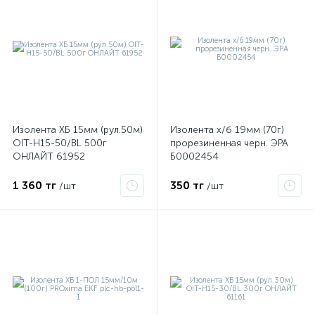
Изолента ХБ 15мм (рул.50м)
Изолента х/б 19мм (70г)
OIT-H15-50/BL 500г
прорезиненная черн. ЭРА
ОНЛАЙТ 61952
Б0002454
е
1 360 тг
350 тг
/шт
/шт
ые
ие