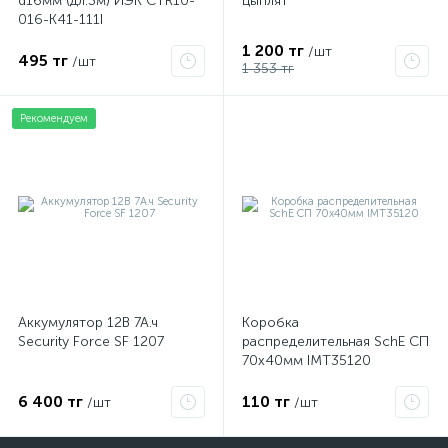
d16мм (дл.3м) ИЭК CTR10-
цыплят
016-K41-111I
1 200 тг
/шт
495 тг
/шт
1 353 тг
Рекомендуем
Аккумулятор 12В 7А.ч
Коробка
Security Force SF 1207
распределительная SchE СП
70х40мм IMT35120
6 400 тг
110 тг
/шт
/шт