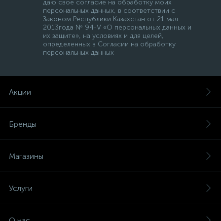
даю свое согласие на обработку моих
персональных данных, в соответствии с
Законом Республики Казахстан от 21 мая
2013года № 94-V «О персональных данных и
их защите», на условиях и для целей,
определенных в Согласии на обработку
персональных данных
Акции
Бренды
Магазины
Услуги
О нас