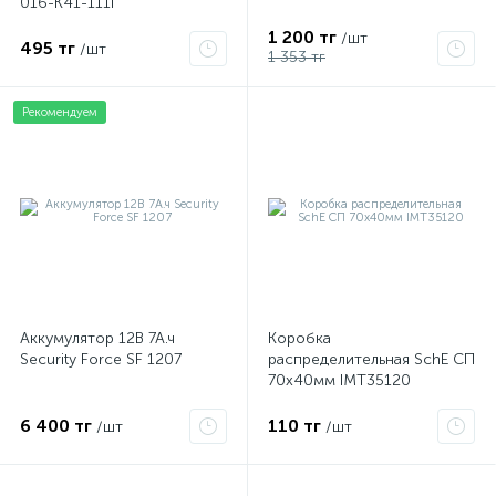
016-K41-111I
1 200 тг
/шт
495 тг
/шт
1 353 тг
Рекомендуем
Аккумулятор 12В 7А.ч
Коробка
Security Force SF 1207
распределительная SchE СП
70х40мм IMT35120
6 400 тг
110 тг
/шт
/шт