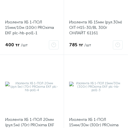
ые
Изолента ХБ 1-ПОЛ
Изолента ХБ 15мм (рул.30м)
15мм/10м (100г) PROxima
OIT-H15-30/BL 300г
EKF plc-hb-pol1-1
ОНЛАЙТ 61161
400 тг
785 тг
/шт
/шт
Изолента ХБ 1-ПОЛ 20мм
Изолента ХБ 1-ПОЛ
(рул.5м) (70г) PROxima EKF
15мм/30м (300г) PROxima