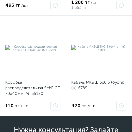
1 200 тг
/шт
495 тг
/шт
1 353 тг
Коробка
Кабель МКЭШ 5х0.5 (бухта)
распределительная SchE СП
(м) 6789
70х40мм IMT35120
110 тг
470 тг
/шт
/шт
Нужна консультация? Задайте