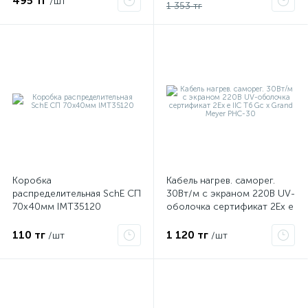
495 тг
/шт
1 353 тг
Коробка
Кабель нагрев. саморег.
распределительная SchE СП
30Вт/м с экраном 220В UV-
70х40мм IMT35120
оболочка сертификат 2Ex e
IIC T6 Gc x Grand Meyer
PHC-30
110 тг
1 120 тг
/шт
/шт