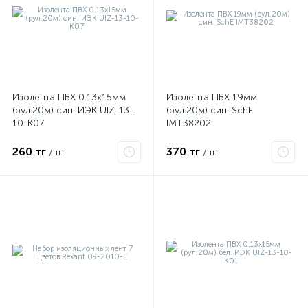
Изолента ПВХ 0.13х15мм
Изолента ПВХ 19мм
(рул.20м) син. ИЭК UIZ-13-
(рул.20м) син. SchE
10-K07
IMT38202
260 тг
370 тг
/шт
/шт
е
ые
ие