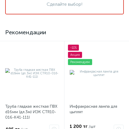
Сделайте выбор!
Рекомендации
-11%
Акция
Рекомендуем
Труба гладкая жесткая ПВХ
Инфракрасная лампа для
d16мм (дл.3м) ИЭК CTR10-
цыплят
016-K41-111I
1 200 тг
/шт