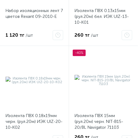
Набор изоляционных лент 7
Изолента ПВХ 0.13х15мм
цветов Rexant 09-2010-E
(рул.20м) бел. ИЭК UIZ-13-
ые
10-K01
1 120 тг
260 тг
/шт
/шт
-40%
Изолента ПВХ 0.18х19мм
Изолента ПВХ 15мм
черн. (рул.20м) ИЭК UIZ-20-
(рул.20м) черн. NIT-B15-
10-K02
20/BL Navigator 71103
260 тг
/шт