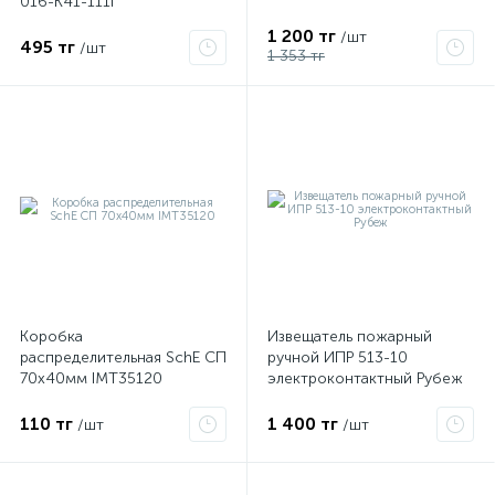
016-K41-111I
1 200 тг
/шт
495 тг
/шт
1 353 тг
Коробка
Извещатель пожарный
распределительная SchE СП
ручной ИПР 513-10
70х40мм IMT35120
электроконтактный Рубеж
110 тг
1 400 тг
/шт
/шт