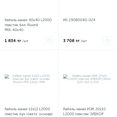
ые
Кабель-канал 40х40 L2000
КК-19080040-024
пластик бел. Ruvinil
РКК-40х40
1 834 тг
3 708 тг
/шт
/шт
Кабель-канал 12х12 L2000
Кабель-канал ИЭК 20х10
пластик бук (светл. основа)
L2000 пластик ЭЛЕКОР