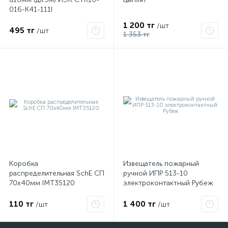
016-K41-111I
1 200 тг
/шт
495 тг
/шт
1 353 тг
Коробка
Извещатель пожарный
распределительная SchE СП
ручной ИПР 513-10
70х40мм IMT35120
электроконтактный Рубеж
110 тг
1 400 тг
/шт
/шт