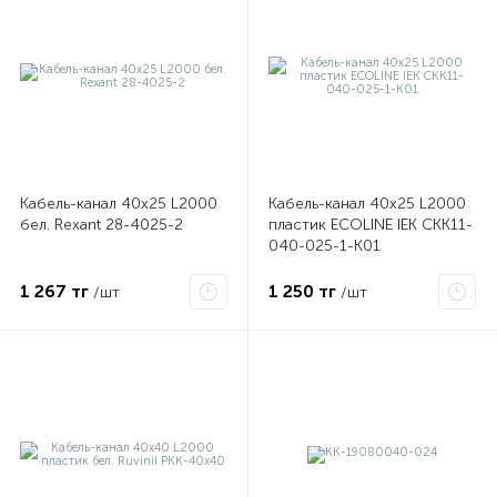
Кабель-канал 40х25 L2000
Кабель-канал 40х25 L2000
бел. Rexant 28-4025-2
пластик ECOLINE IEK CKK11-
040-025-1-K01
е
1 267 тг
1 250 тг
/шт
/шт
ые
ие