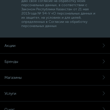
даю свое согласие на обработку моих
персональных данных, в соответствии с
Законом Республики Казахстан от 21 мая
2013года № 94-V «О персональных данных и
их защите», на условиях и для целей,
определенных в Согласии на обработку
персональных данных
Акции
Бренды
Магазины
Услуги
О нас