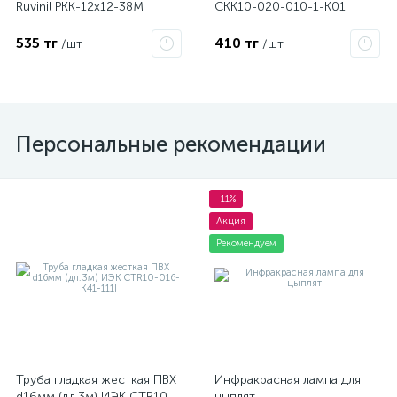
Ruvinil РКК-12х12-38М
CKK10-020-010-1-K01
535 тг
410 тг
/шт
/шт
Персональные рекомендации
-11%
Акция
Рекомендуем
Труба гладкая жесткая ПВХ
Инфракрасная лампа для
d16мм (дл.3м) ИЭК CTR10-
цыплят