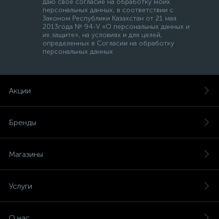
даю свое согласие на обработку моих
персональных данных, в соответствии с
Законом Республики Казахстан от 21 мая
2013года № 94-V «О персональных данных и
их защите», на условиях и для целей,
определенных в Согласии на обработку
персональных данных
Акции
Бренды
Магазины
Услуги
О нас