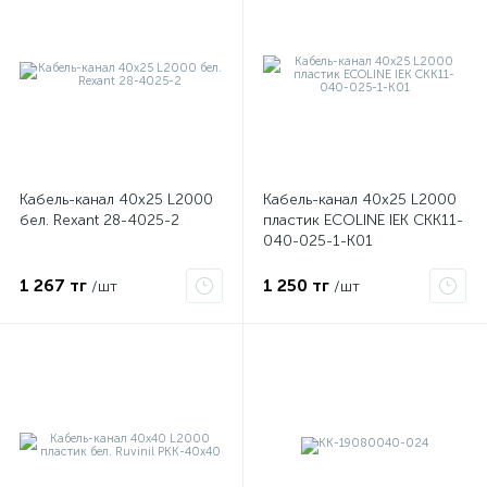
Кабель-канал 40х25 L2000
Кабель-канал 40х25 L2000
бел. Rexant 28-4025-2
пластик ECOLINE IEK CKK11-
040-025-1-K01
е
1 267 тг
1 250 тг
/шт
/шт
ые
ие