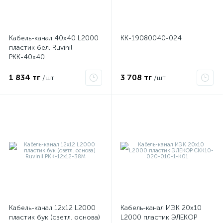
ые
Кабель-канал 40х40 L2000
КК-19080040-024
пластик бел. Ruvinil
РКК-40х40
1 834 тг
3 708 тг
/шт
/шт
Кабель-канал 12х12 L2000
Кабель-канал ИЭК 20х10
пластик бук (светл. основа)
L2000 пластик ЭЛЕКОР