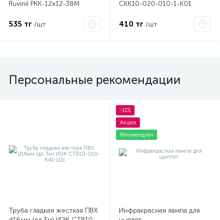
Ruvinil РКК-12х12-38М
CKK10-020-010-1-K01
535 тг
410 тг
/шт
/шт
Персональные рекомендации
-11%
Акция
Рекомендуем
Труба гладкая жесткая ПВХ
Инфракрасная лампа для
d16мм (дл.3м) ИЭК CTR10-
цыплят