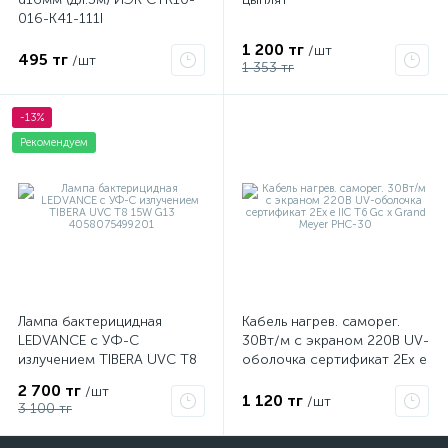
016-K41-111I
1 200 тг
/шт
495 тг
/шт
1 353 тг
-13%
Рекомендуем
Лампа бактерицидная
Кабель нагрев. саморег.
LEDVANCE с УФ-С
30Вт/м с экраном 220В UV-
излучением TIBERA UVC T8
оболочка сертификат 2Ex e
15W G13 4058075499201
IIC T6 Gc x Grand Meyer
2 700 тг
/шт
PHC-30
1 120 тг
/шт
3 100 тг