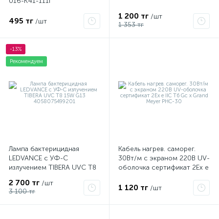
016-K41-111I
1 200 тг
/шт
495 тг
/шт
1 353 тг
-13%
Рекомендуем
Лампа бактерицидная
Кабель нагрев. саморег.
LEDVANCE с УФ-С
30Вт/м с экраном 220В UV-
излучением TIBERA UVC T8
оболочка сертификат 2Ex e
15W G13 4058075499201
IIC T6 Gc x Grand Meyer
2 700 тг
/шт
PHC-30
1 120 тг
/шт
3 100 тг