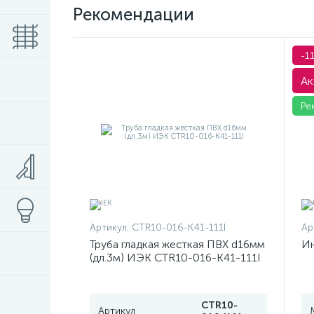
Рекомендации
-1
Ак
Ре
Артикул:
CTR10-016-K41-111I
Ар
Труба гладкая жесткая ПВХ d16мм
Ин
(дл.3м) ИЭК CTR10-016-K41-111I
CTR10-
Артикул