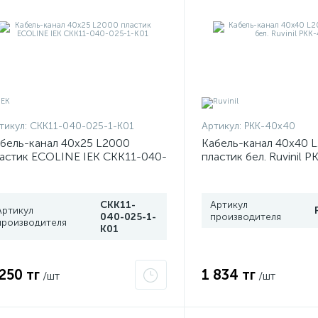
тикул:
CKK11-040-025-1-K01
Артикул:
РКК-40х40
бель-канал 40х25 L2000
Кабель-канал 40х40 
астик ECOLINE IEK CKK11-040-
пластик бел. Ruvinil 
5-1-K01
CKK11-
Артикул
Артикул
040-025-1-
производителя
производителя
K01
 250 тг
1 834 тг
/шт
/шт