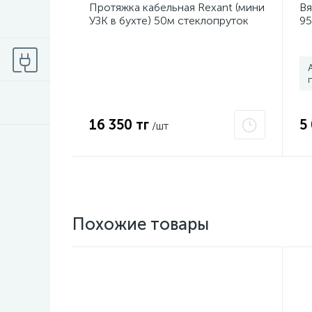
Протяжка кабельная Rexant (мини
Вя
УЗК в бухте) 50м стеклопруток
95
d3.5мм красная 47-1050
16 350 тг
5
/шт
Похожие товары