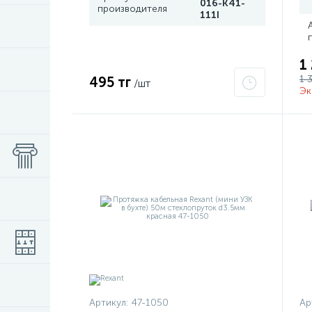
016-K41-
производителя
111I
1
1 
495 тг
/шт
Эк
Артикул:
47-1050
Ар