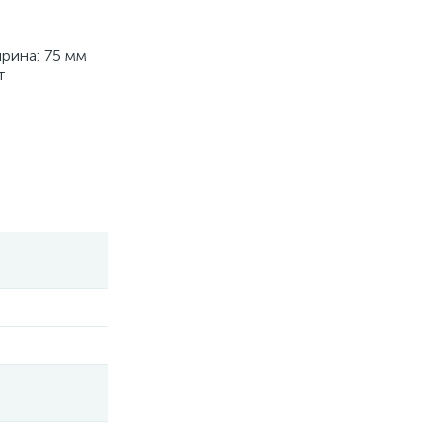
ина: 75 мм
т