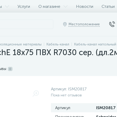
ы
Услуги
О магазине
Новости
Статьи
Местоположение
золяционные материалы
Кабель-канал
Кабель-канал напольный
hE 18х75 ПВХ R7030 сер. (дл.2
ывы
0
Артикул:
ISM20817
Пока нет отзывов
Артикул
ISM20817
Производитель
Schneider 