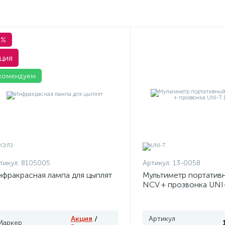
1%
ция
комендуем
тикул:
8105005
Артикул:
13-0058
фракрасная лампа для цыплят
Мультиметр портатив
NCV + прозвонка UNI
Акция
/
Артикул
Маркер