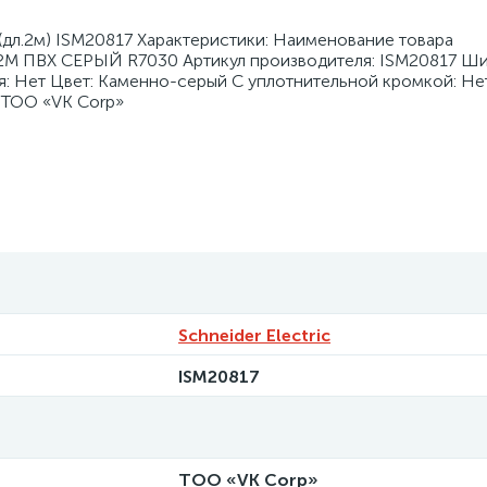
(дл.2м) ISM20817 Характеристики: Наименование товара
 ПВХ СЕРЫЙ R7030 Артикул производителя: ISM20817 Шир
я: Нет Цвет: Каменно-серый С уплотнительной кромкой: Не
: ТОО «VK Corp»
Schneider Electric
ISM20817
ТОО «VK Corp»