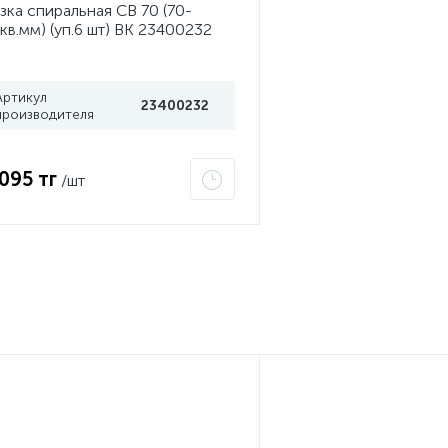
зка спиральная СВ 70 (70-
кв.мм) (уп.6 шт) ВК 23400232
Артикул
23400232
производителя
 095 тг
/шт