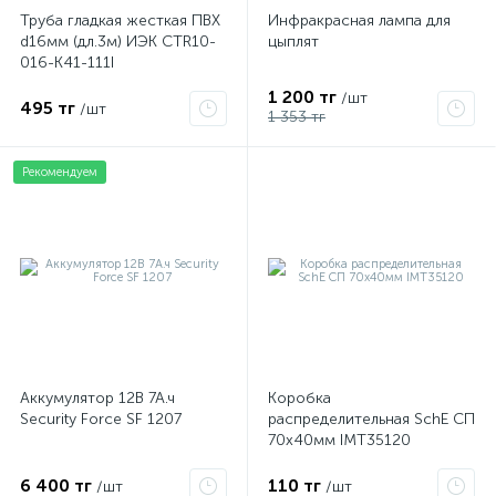
Труба гладкая жесткая ПВХ
Инфракрасная лампа для
d16мм (дл.3м) ИЭК CTR10-
цыплят
016-K41-111I
1 200 тг
/шт
495 тг
/шт
1 353 тг
Рекомендуем
Аккумулятор 12В 7А.ч
Коробка
Security Force SF 1207
распределительная SchE СП
70х40мм IMT35120
6 400 тг
110 тг
/шт
/шт