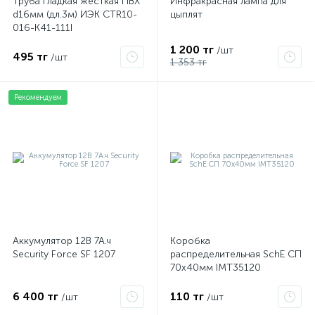
Труба гладкая жесткая ПВХ
Инфракрасная лампа для
d16мм (дл.3м) ИЭК CTR10-
цыплят
016-K41-111I
1 200 тг
/шт
495 тг
/шт
1 353 тг
Рекомендуем
Аккумулятор 12В 7А.ч
Коробка
Security Force SF 1207
распределительная SchE СП
70х40мм IMT35120
6 400 тг
110 тг
/шт
/шт