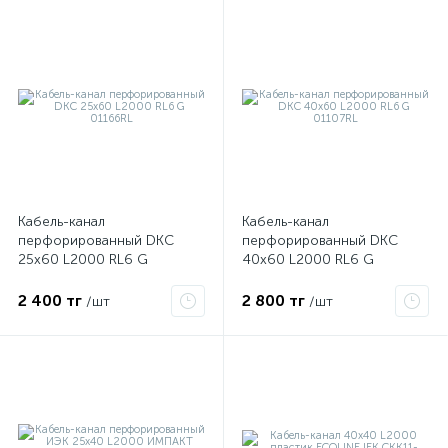
Кабель-канал
Кабель-канал
перфорированный DKC
перфорированный DKC
е
25х60 L2000 RL6 G
40х60 L2000 RL6 G
01166RL
01107RL
2 400 тг
2 800 тг
/шт
/шт
ые
ие