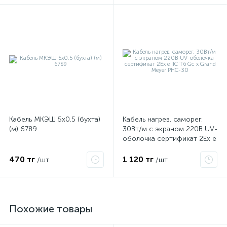
Кабель МКЭШ 5х0.5 (бухта)
Кабель нагрев. саморег.
(м) 6789
30Вт/м с экраном 220В UV-
оболочка сертификат 2Ex e
IIC T6 Gc x Grand Meyer
PHC-30
470 тг
1 120 тг
/шт
/шт
Похожие товары