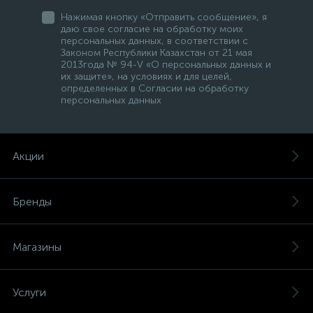
Нажимая кнопку «Отправить сообщение», я
даю свое согласие на обработку моих
персональных данных, в соответствии с
Законом Республики Казахстан от 21 мая
2013года № 94-V «О персональных данных и
их защите», на условиях и для целей,
определенных в Согласии на обработку
персональных данных
Акции
Бренды
Магазины
Услуги