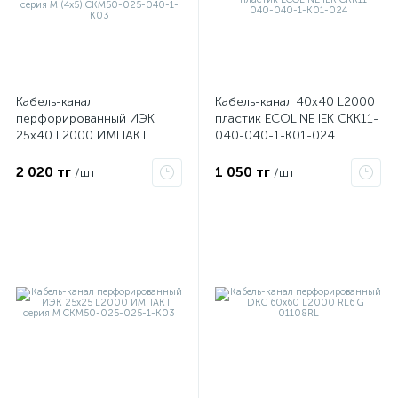
ые
Кабель-канал
Кабель-канал 40х40 L2000
перфорированный ИЭК
пластик ECOLINE IEK CKK11-
25х40 L2000 ИМПАКТ
040-040-1-K01-024
серия М (4х5) CKM50-025-
040-1-K03
2 020 тг
1 050 тг
/шт
/шт