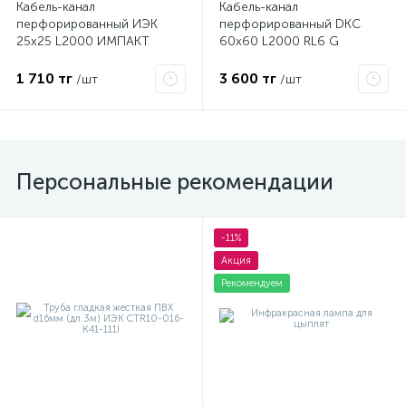
Кабель-канал
Кабель-канал
перфорированный ИЭК
перфорированный DKC
25х25 L2000 ИМПАКТ
60х60 L2000 RL6 G
серия М CKM50-025-025-1-
01108RL
K03
1 710 тг
3 600 тг
/шт
/шт
Персональные рекомендации
-11%
Акция
Рекомендуем