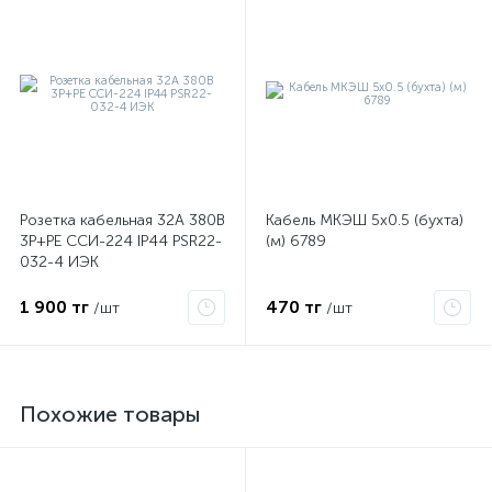
Розетка кабельная 32А 380В
Кабель МКЭШ 5х0.5 (бухта)
3P+PЕ ССИ-224 IP44 PSR22-
(м) 6789
032-4 ИЭК
е
1 900 тг
470 тг
/шт
/шт
ые
Похожие товары
ие