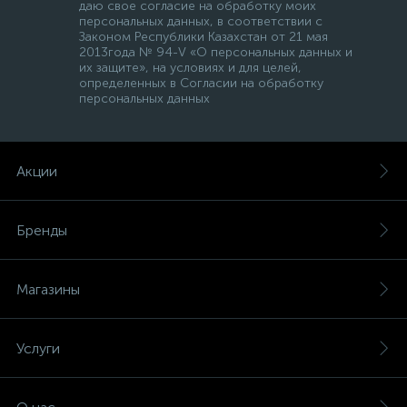
даю свое согласие на обработку моих
персональных данных, в соответствии с
Законом Республики Казахстан от 21 мая
2013года № 94-V «О персональных данных и
их защите», на условиях и для целей,
определенных в Согласии на обработку
персональных данных
Акции
Бренды
Магазины
Услуги