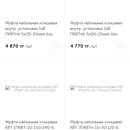
Муфта кабельная концевая
Муфта кабельная концевая
внутр. установки 1кВ
внутр. установки 1кВ
ПКВТпб 5х(35-50мм) без
ПКВТпб 5х(16-25мм) без
наконечн. Нева-Транс
наконечн. Нева-Транс
Комплект 22020018
Комплект 22020017
4 870 тг
4 770 тг
/шт
/шт
Муфта кабельная концевая
Муфта кабельная концевая
КВТ 1ПКВТ-10-150/240-Б
КВТ 3ПКВТп-10-70/120-Б