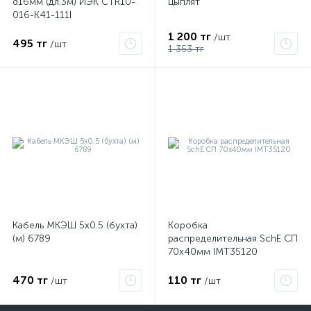
d16мм (дл.3м) ИЭК CTR10-
цыплят
016-K41-111I
1 200 тг
/шт
495 тг
/шт
1 353 тг
Кабель МКЭШ 5х0.5 (бухта)
Коробка
(м) 6789
распределительная SchE СП
70х40мм IMT35120
470 тг
110 тг
/шт
/шт