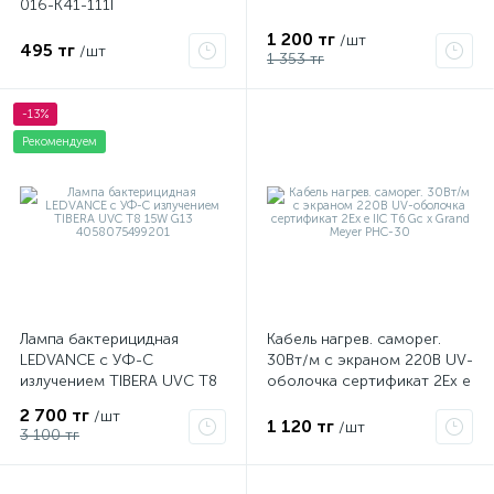
016-K41-111I
1 200 тг
/шт
495 тг
/шт
1 353 тг
-13%
Рекомендуем
Лампа бактерицидная
Кабель нагрев. саморег.
LEDVANCE с УФ-С
30Вт/м с экраном 220В UV-
излучением TIBERA UVC T8
оболочка сертификат 2Ex e
15W G13 4058075499201
IIC T6 Gc x Grand Meyer
2 700 тг
/шт
PHC-30
1 120 тг
/шт
3 100 тг