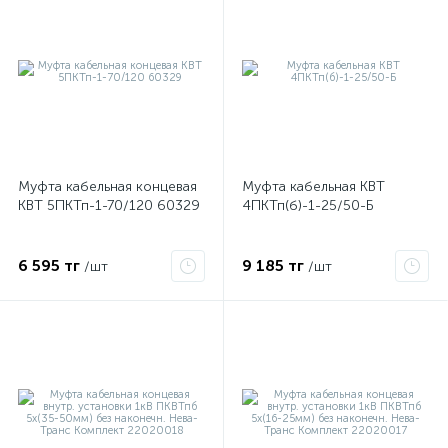
ые
Муфта кабельная концевая
Муфта кабельная КВТ
КВТ 5ПКТп-1-70/120 60329
4ПКТп(б)-1-25/50-Б
6 595 тг
9 185 тг
/шт
/шт