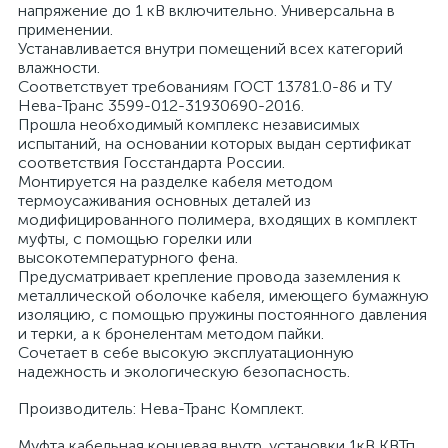
напряжение до 1 кВ включительно. Универсальна в
применении.
Устанавливается внутри помещений всех категорий
влажности.
Соответствует требованиям ГОСТ 13781.0-86 и ТУ
Нева-Транс 3599-012-31930690-2016.
Прошла необходимый комплекс независимых
я
испытаний, на основании которых выдан сертификат
соответствия Госстандарта России.
Монтируется на разделке кабеля методом
термоусаживания основных деталей из
модифицированного полимера, входящих в комплект
муфты, с помощью горелки или
высокотемпературного фена.
Предусматривает крепление провода заземления к
металлической оболочке кабеля, имеющего бумажную
изоляцию, с помощью пружины постоянного давления
и терки, а к бронелентам методом пайки.
Сочетает в себе высокую эксплуатационную
надежность и экологическую безопасность.
Производитель: Нева-Транс Комплект.
Муфта кабельная концевая внутр. установки 1кВ КВТп