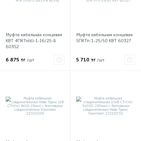
ые
Муфта кабельная концевая
Муфта кабельная концевая
КВТ 4ПКТп(б)-1-16/25-Б
5ПКТп-1-25/50 КВТ 60327
60352
6 875 тг
5 710 тг
/шт
/шт