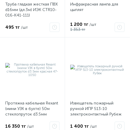
Труба гладкая жесткая ПВХ
Инфракрасная лампа для
d16мм (дл.3м) ИЭК CTR10-
цыплят
016-K41-111I
1 200 тг
/шт
495 тг
/шт
1 353 тг
Протяжка кабельная Rexant
Извещатель пожарный
(мини УЗК в бухте) 50м
ручной ИПР 513-10
стеклопруток d3.5мм
электроконтактный Рубеж
красная 47-1050
16 350 тг
1 400 тг
/шт
/шт