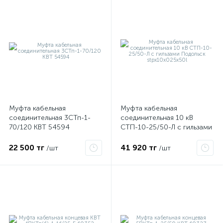
Муфта кабельная
Муфта кабельная
соединительная 3СТп-1-
соединительная 10 кВ
70/120 КВТ 54594
СТП-10-25/50-Л с гильзами
е
Подольск stpx10x025x50l
22 500 тг
41 920 тг
/шт
/шт
ые
ие