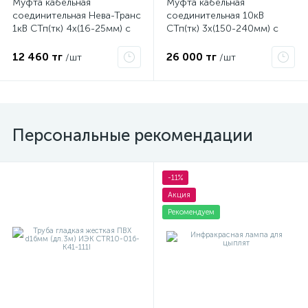
Муфта кабельная
Муфта кабельная
соединительная Нева-Транс
соединительная 10кВ
1кВ СТп(тк) 4х(16-25мм) с
СТп(тк) 3х(150-240мм) с
болтовыми соединителями
болтовыми соединителями
Комплект 22010009
Нева-Транс Комплект
12 460 тг
26 000 тг
/шт
/шт
22010032
Персональные рекомендации
-11%
Акция
Рекомендуем