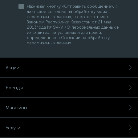
Нажимая кнопку «Отправить сообщение», я
даю свое согласие на обработку моих
персональных данных, в соответствии с
Законом Республики Казахстан от 21 мая
2013года № 94-V «О персональных данных и
их защите», на условиях и для целей,
определенных в Согласии на обработку
персональных данных
Акции
Бренды
Магазины
Услуги