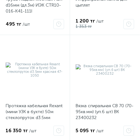
d16мм (дл.3м) ИЭК CTR10-
цыплят
016-K41-111I
1 200 тг
/шт
495 тг
/шт
1 353 тг
Протяжка кабельная Rexant
Вязка спиральная СВ 70 (70-
(мини УЗК в бухте) 50м
95кв.мм) (уп.6 шт) ВК
стеклопруток d3.5мм
23400232
красная 47-1050
16 350 тг
5 095 тг
/шт
/шт