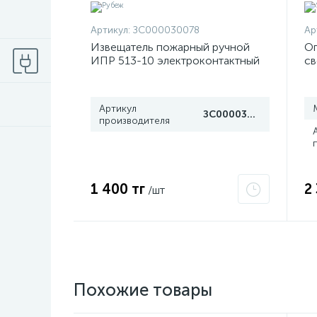
Артикул:
ЗС000030078
Ар
Извещатель пожарный ручной
Оп
ИПР 513-10 электроконтактный
св
Рубеж
(з
Артикул
ЗС000030078
производителя
1 400 тг
2
/шт
Похожие товары