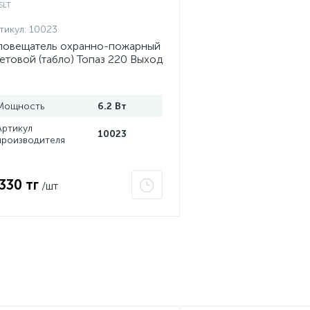
тикул:
10023
овещатель охранно-пожарный
етовой (табло) Топаз 220 Выход
ел. фон) SLT 10023
Мощность
6.2 Вт
Артикул
10023
производителя
 330 тг
/шт