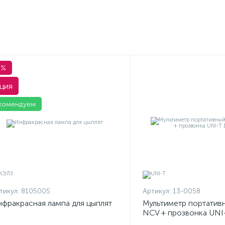
1%
ция
комендуем
тикул:
8105005
Артикул:
13-0058
фракрасная лампа для цыплят
Мультиметр портатив
NCV + прозвонка UNI