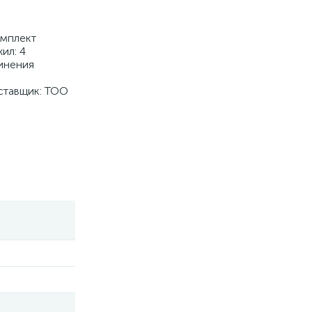
омплект
ил: 4
инения
оставщик: ТОО