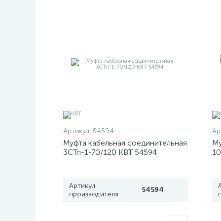
Артикул:
54594
Ар
Муфта кабельная соединительная
Му
3СТп-1-70/120 КВТ 54594
10
По
Артикул
54594
производителя