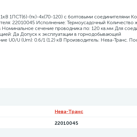
1кВ 1ПСТ(б)-(тк)-4х(70-120) с болтовыми соединителями К
ителя: 22010045 Исполнение: Термоусадочный Количество ж
м Номинальное сечение проводника по: 120 кв.мм Для соед
яцией: Да Допуск к эксплуатации в горнодобывающей
 U0/U (Um): 0.6/1 (1.2) кВ Производитель: Нева-Транс. П
Нева-Транс
22010045