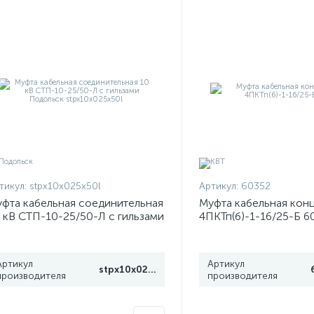
тикул:
stpx10x025x50l
Артикул:
60352
фта кабельная соединительная
Муфта кабельная кон
 кВ СТП-10-25/50-Л с гильзами
4ПКТп(б)-1-16/25-Б 6
дольск stpx10x025x50l
Артикул
Артикул
stpx10x025x50l
производителя
производителя