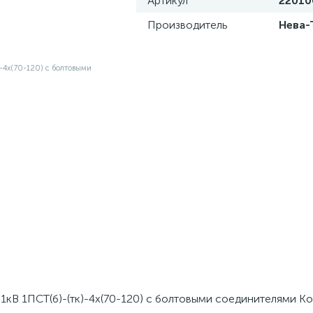
Артикул
22010
Производитель
Нева-
1кВ 1ПСТ(б)-(тк)-4х(70-120) с болтовыми соединителями К