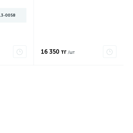
13-0058
16 350 тг
/шт