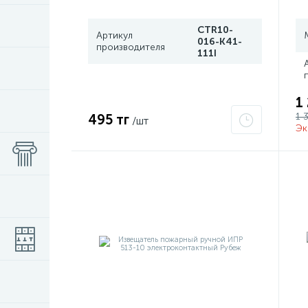
CTR10-
Артикул
016-K41-
производителя
111I
1
1 
495 тг
/шт
Эк