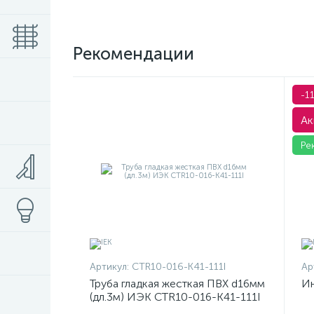
Рекомендации
-1
Ак
Ре
Артикул:
CTR10-016-K41-111I
Ар
Труба гладкая жесткая ПВХ d16мм
Ин
(дл.3м) ИЭК CTR10-016-K41-111I