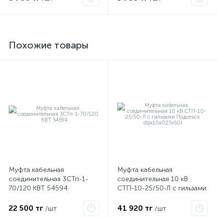
Похожие товары
е
ые
Муфта кабельная
Муфта кабельная
соединительная 3СТп-1-
соединительная 10 кВ
70/120 КВТ 54594
СТП-10-25/50-Л с гильзами
Подольск stpx10x025x50l
22 500 тг
41 920 тг
/шт
/шт
ие