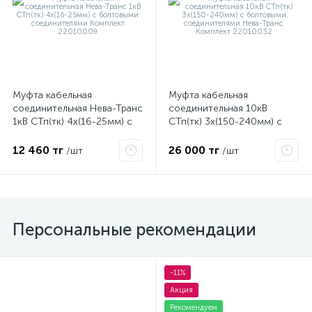
Муфта кабельная
Муфта кабельная
соединительная Нева-Транс
соединительная 10кВ
1кВ СТп(тк) 4х(16-25мм) с
СТп(тк) 3х(150-240мм) с
болтовыми соединителями
болтовыми соединителями
Комплект 22010009
Нева-Транс Комплект
12 460 тг
26 000 тг
/шт
/шт
22010032
Персональные рекомендации
-11%
Акция
Рекомендуем