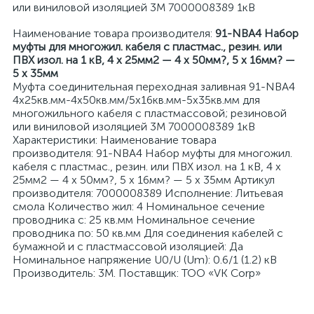
или виниловой изоляцией 3М 7000008389 1кВ
Наименование товара производителя:
91-NBA4 Набор
муфты для многожил. кабеля с пластмас., резин. или
ПВХ изол. на 1 кВ, 4 х 25мм2 — 4 х 50мм?, 5 х 16мм? —
5 х 35мм
Муфта соединительная переходная заливная 91-NBA4
я
4х25кв.мм-4х50кв.мм/5х16кв.мм-5х35кв.мм для
многожильного кабеля с пластмассовой; резиновой
или виниловой изоляцией 3М 7000008389 1кВ
Характеристики: Наименование товара
производителя: 91-NBA4 Набор муфты для многожил.
кабеля с пластмас., резин. или ПВХ изол. на 1 кВ, 4 х
25мм2 — 4 х 50мм?, 5 х 16мм? — 5 х 35мм Артикул
производителя: 7000008389 Исполнение: Литьевая
смола Количество жил: 4 Номинальное сечение
проводника с: 25 кв.мм Номинальное сечение
проводника по: 50 кв.мм Для соединения кабелей с
бумажной и с пластмассовой изоляцией: Да
Номинальное напряжение U0/U (Um): 0.6/1 (1.2) кВ
Производитель: 3М. Поставщик: ТОО «VK Corp»