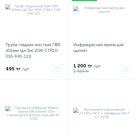
Труба гладкая жесткая ПВХ
Инфракрасная лампа для
d16мм (дл.3м) ИЭК CTR10-
цыплят
016-K41-111I
1 200 тг
/шт
495 тг
/шт
1 353 тг