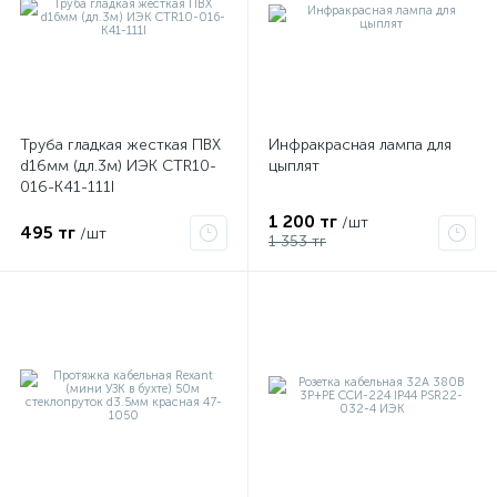
Труба гладкая жесткая ПВХ
Инфракрасная лампа для
d16мм (дл.3м) ИЭК CTR10-
цыплят
016-K41-111I
1 200 тг
/шт
495 тг
/шт
1 353 тг