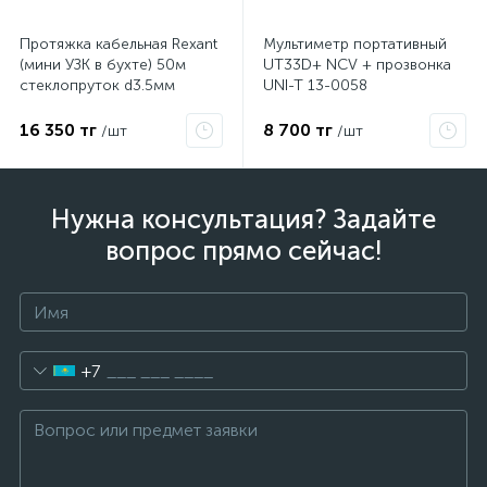
Протяжка кабельная Rexant
Мультиметр портативный
(мини УЗК в бухте) 50м
UT33D+ NCV + прозвонка
стеклопруток d3.5мм
UNI-T 13-0058
красная 47-1050
16 350 тг
8 700 тг
/шт
/шт
Нужна консультация? Задайте
вопрос прямо сейчас!
+7