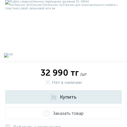
32 990 тг
/шт
Нет в наличии
х
Купить
Заказать товар
Добавить к сравнению