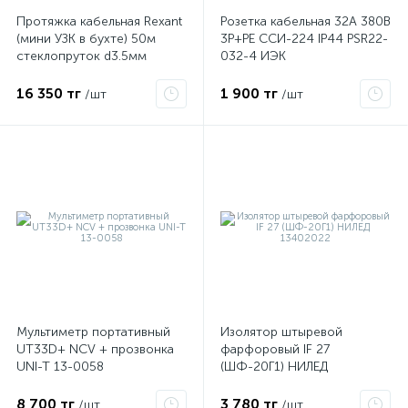
Протяжка кабельная Rexant
Розетка кабельная 32А 380В
(мини УЗК в бухте) 50м
3P+PЕ ССИ-224 IP44 PSR22-
стеклопруток d3.5мм
032-4 ИЭК
красная 47-1050
16 350 тг
1 900 тг
/шт
/шт
Мультиметр портативный
Изолятор штыревой
UT33D+ NCV + прозвонка
фарфоровый IF 27
UNI-T 13-0058
(ШФ-20Г1) НИЛЕД
13402022
8 700 тг
3 780 тг
/шт
/шт