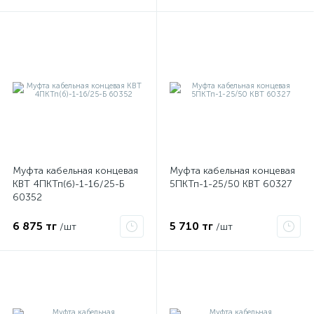
ые
Муфта кабельная концевая
Муфта кабельная концевая
КВТ 4ПКТп(б)-1-16/25-Б
5ПКТп-1-25/50 КВТ 60327
60352
6 875 тг
5 710 тг
/шт
/шт