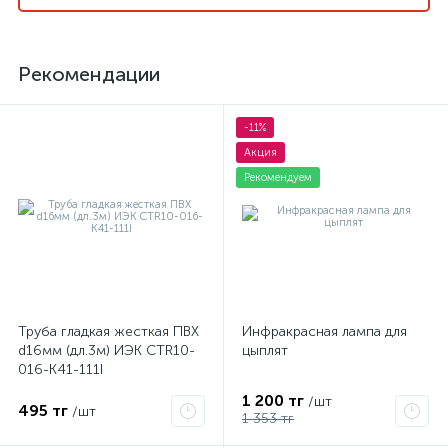
Рекомендации
-11%
Акция
Рекомендуем
Труба гладкая жесткая ПВХ
Инфракрасная лампа для
d16мм (дл.3м) ИЭК CTR10-
цыплят
016-K41-111I
1 200 тг
/шт
495 тг
/шт
1 353 тг