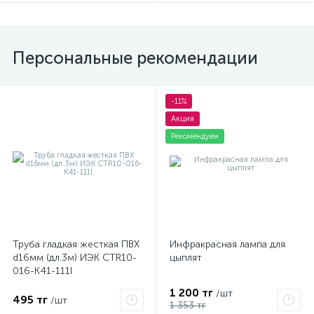
Персональные рекомендации
-11%
Акция
Рекомендуем
Труба гладкая жесткая ПВХ
Инфракрасная лампа для
d16мм (дл.3м) ИЭК CTR10-
цыплят
016-K41-111I
1 200 тг
/шт
495 тг
/шт
1 353 тг