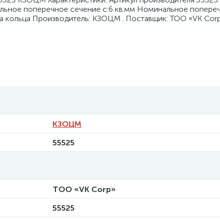
ьное поперечное сечение с:6 кв.мм Номинальное попере
а кольца Производитель: КЗОЦМ . Поставщик: ТОО «VK Cor
КЗОЦМ
55525
ТОО «VK Corp»
55525