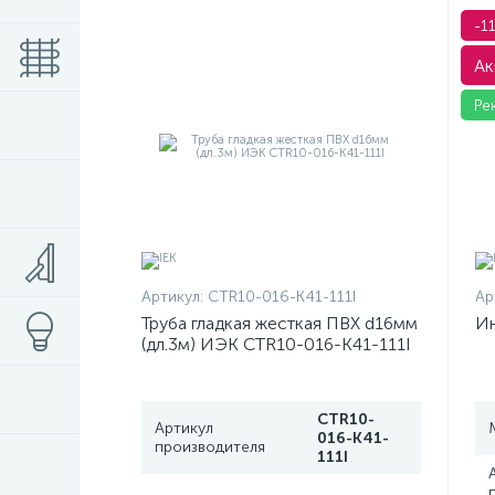
-1
Ак
Ре
Артикул:
CTR10-016-K41-111I
Ар
Труба гладкая жесткая ПВХ d16мм
Ин
(дл.3м) ИЭК CTR10-016-K41-111I
CTR10-
Артикул
016-K41-
производителя
111I