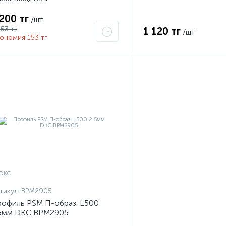
 200 тг
/шт
353 тг
1 120 тг
/шт
ономия 153 тг
тикул:
BPM2905
офиль PSM П-образ. L500
.5мм DKC BPM2905