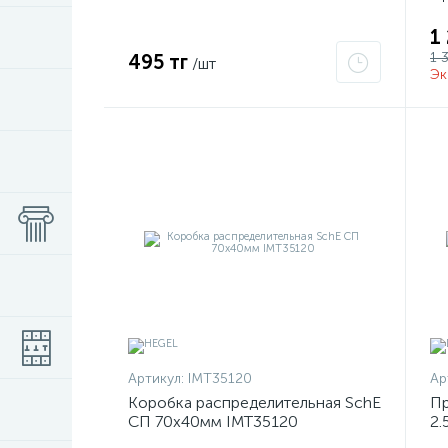
1
1 
495 тг
/шт
Эк
Артикул:
IMT35120
Ар
Коробка распределительная SchE
Пр
СП 70х40мм IMT35120
2