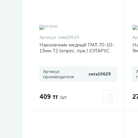
Артикул:
zeta10629
Ар
Наконечник медный ТМЛ 70-10-
На
13мм Т2 (опрес. луж.) ЗЭТАРУС
9м
zeta10629
ze
Артикул
zeta10629
производителя
409 тг
2
/шт