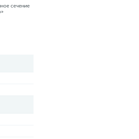
чное сечение
p»