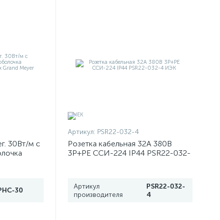
Артикул:
PSR22-032-4
г. 30Вт/м с
Розетка кабельная 32А 380В
олочка
3P+PЕ ССИ-224 IP44 PSR22-032-
T6 Gc x
4 ИЭК
Артикул
PSR22-032-
PHC-30
производителя
4