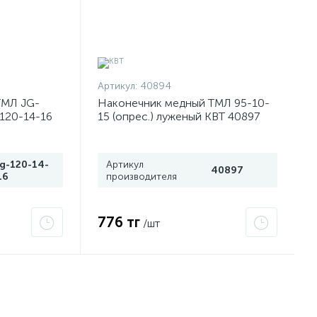
Артикул:
40894
ТМЛ JG-
Наконечник медный ТМЛ 95-10-
-120-14-16
15 (опрес.) луженый КВТ 40897
jg-120-14-
Артикул
40897
16
производителя
776 тг
/шт