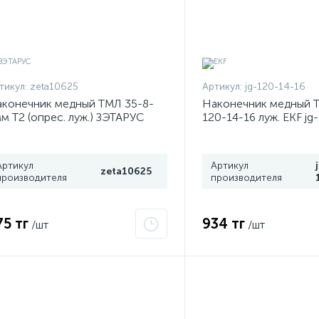
тикул:
zeta10625
Артикул:
jg-120-14-16
конечник медный ТМЛ 35-8-
Наконечник медный 
м Т2 (опрес. луж.) ЗЭТАРУС
120-14-16 луж. EKF jg
ta10625
Артикул
Артикул
zeta10625
производителя
производителя
75 тг
934 тг
/шт
/шт