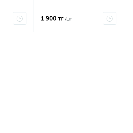
1 900 тг
/шт