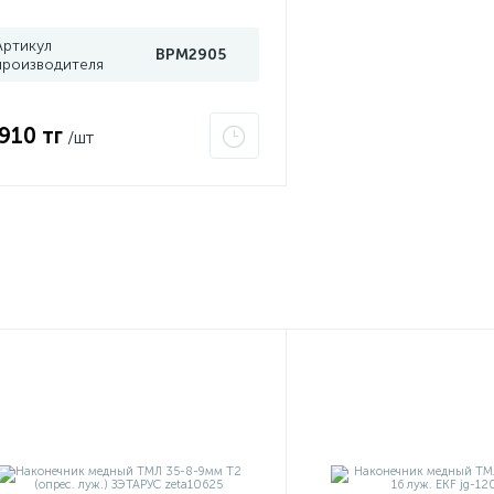
Артикул
BPM2905
производителя
 910 тг
/шт