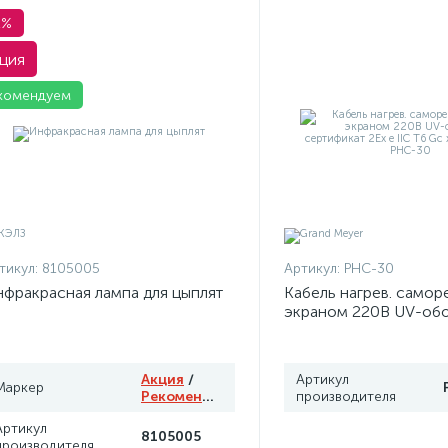
1%
ция
комендуем
тикул:
8105005
Артикул:
PHC-30
фракрасная лампа для цыплят
Кабель нагрев. саморе
экраном 220В UV-об
сертификат 2Ex e IIC 
Grand Meyer PHC-30
Акция
/
Артикул
Маркер
Рекомендуем
производителя
Артикул
8105005
производителя