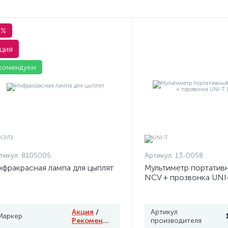
1%
ция
комендуем
тикул:
8105005
Артикул:
13-0058
фракрасная лампа для цыплят
Мультиметр портатив
NCV + прозвонка UNI
Акция
/
Артикул
Маркер
Рекомендуем
производителя