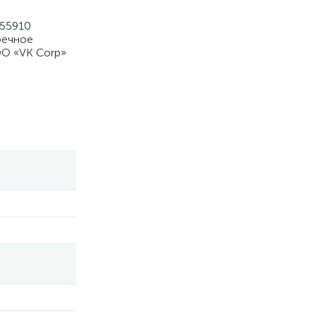
555910
речное
ОО «VK Corp»