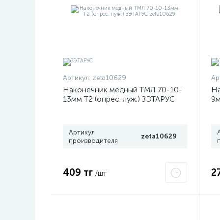
Артикул:
zeta10629
Ар
Наконечник медный ТМЛ 70-10-
На
13мм Т2 (опрес. луж.) ЗЭТАРУС
9м
zeta10629
ze
Артикул
zeta10629
производителя
409 тг
2
/шт