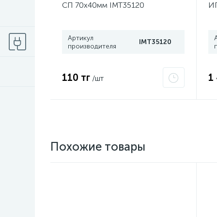
СП 70х40мм IMT35120
ИП
Р
Артикул
IMT35120
производителя
110 тг
1
/шт
Похожие товары