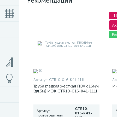
Рекомендации
-1
Ак
Ре
Артикул:
CTR10-016-K41-111I
Ар
Труба гладкая жесткая ПВХ d16мм
Ин
(дл.3м) ИЭК CTR10-016-K41-111I
CTR10-
Артикул
016-K41-
производителя