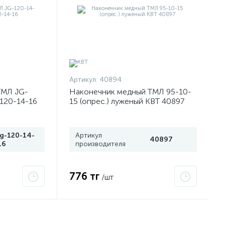
Артикул:
40894
ТМЛ JG-
Наконечник медный ТМЛ 95-10-
-120-14-16
15 (опрес.) луженый КВТ 40897
jg-120-14-
Артикул
40897
16
производителя
776 тг
/шт