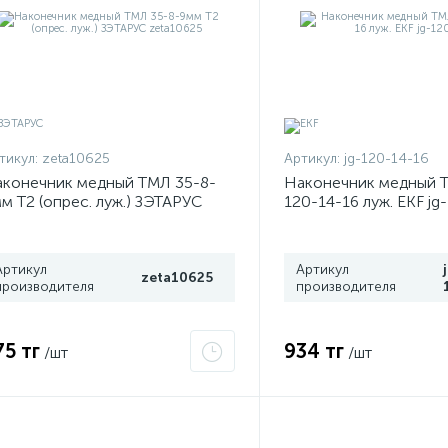
тикул:
zeta10625
Артикул:
jg-120-14-16
конечник медный ТМЛ 35-8-
Наконечник медный 
м Т2 (опрес. луж.) ЗЭТАРУС
120-14-16 луж. EKF jg
ta10625
Артикул
Артикул
zeta10625
производителя
производителя
75 тг
934 тг
/шт
/шт