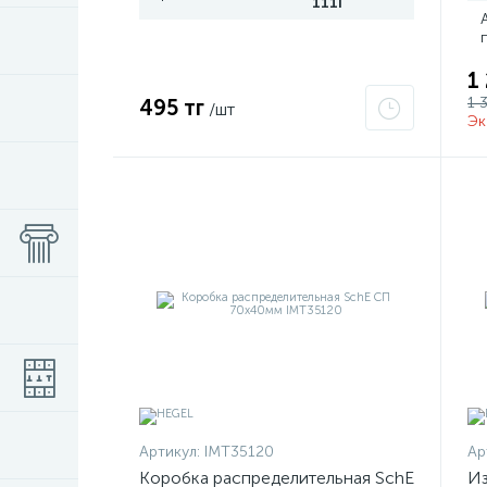
111I
1
1 
495 тг
/шт
Эк
Артикул:
IMT35120
Ар
Коробка распределительная SchE
Из