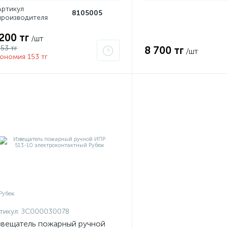
Артикул
8105005
производителя
 200 тг
/шт
353 тг
8 700 тг
/шт
ономия 153 тг
тикул:
ЗС000030078
вещатель пожарный ручной