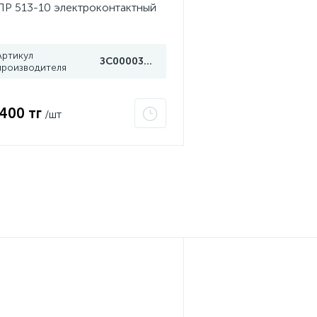
Р 513-10 электроконтактный
убеж
Артикул
ЗС000030078
производителя
 400 тг
/шт