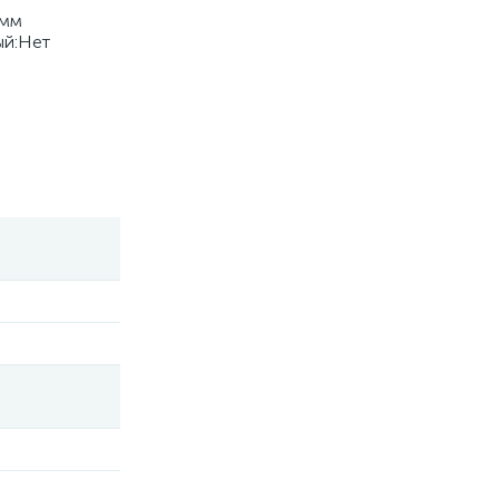
.мм
ый:Нет