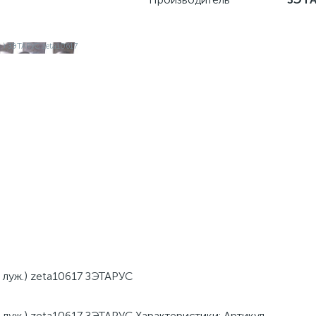
луж.) zeta10617 ЗЭТАРУС
луж.) zeta10617 ЗЭТАРУС Характеристики: Артикул