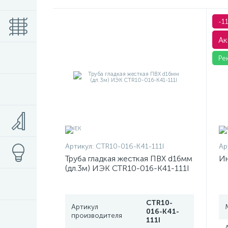
-1
Ак
Ре
Артикул:
CTR10-016-K41-111I
Ар
Труба гладкая жесткая ПВХ d16мм
Ин
(дл.3м) ИЭК CTR10-016-K41-111I
CTR10-
Артикул
016-K41-
производителя
111I