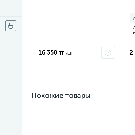
d3.5мм красная 47-1050
(з
16 350 тг
2
/шт
Похожие товары