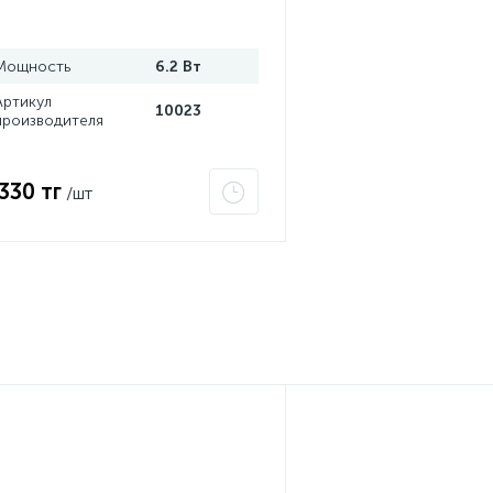
ел. фон) SLT 10023
Мощность
6.2 Вт
Артикул
10023
производителя
 330 тг
/шт