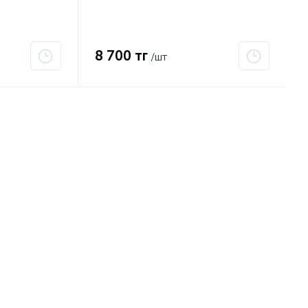
8 700 тг
/шт