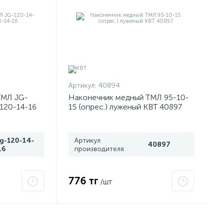
Артикул:
40894
ТМЛ JG-
Наконечник медный ТМЛ 95-10-
-120-14-16
15 (опрес.) луженый КВТ 40897
jg-120-14-
Артикул
40897
16
производителя
776 тг
/шт