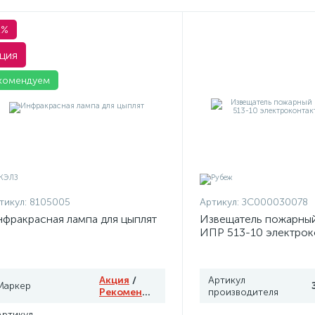
1%
ция
комендуем
тикул:
8105005
Артикул:
ЗС000030078
фракрасная лампа для цыплят
Извещатель пожарны
ИПР 513-10 электрок
Рубеж
Акция
/
Артикул
Маркер
Рекомендуем
производителя
Артикул