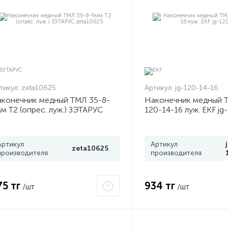
тикул:
zeta10625
Артикул:
jg-120-14-16
конечник медный ТМЛ 35-8-
Наконечник медный 
м Т2 (опрес. луж.) ЗЭТАРУС
120-14-16 луж. EKF jg
ta10625
Артикул
Артикул
zeta10625
производителя
производителя
75 тг
934 тг
/шт
/шт