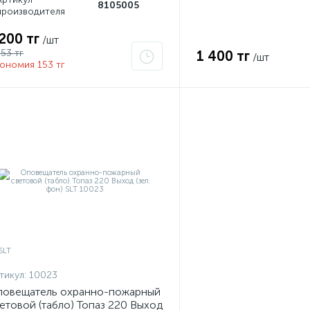
8105005
производителя
 200 тг
/шт
353 тг
1 400 тг
/шт
ономия 153 тг
тикул:
10023
овещатель охранно-пожарный
етовой (табло) Топаз 220 Выход