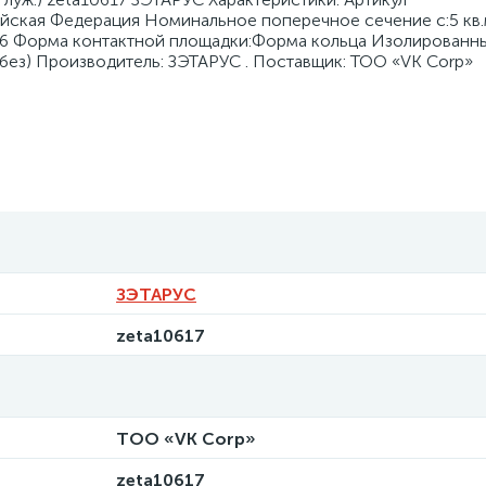
йская Федерация Номинальное поперечное сечение с:5 кв
:6 Форма контактной площадки:Форма кольца Изолированн
без) Производитель: ЗЭТАРУС . Поставщик: ТОО «VK Corp»
ЗЭТАРУС
zeta10617
ТОО «VK Corp»
zeta10617