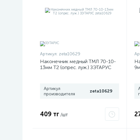
Артикул:
zeta10629
Ар
Наконечник медный ТМЛ 70-10-
На
13мм Т2 (опрес. луж.) ЗЭТАРУС
9м
zeta10629
ze
Артикул
zeta10629
производителя
409 тг
2
/шт