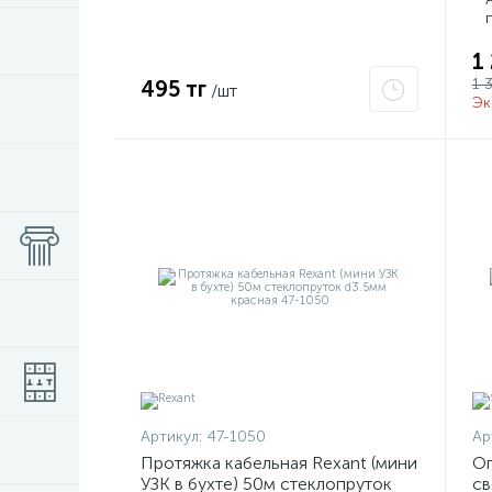
1
1 
495 тг
/шт
Эк
Артикул:
47-1050
Ар
Протяжка кабельная Rexant (мини
Оп
УЗК в бухте) 50м стеклопруток
св