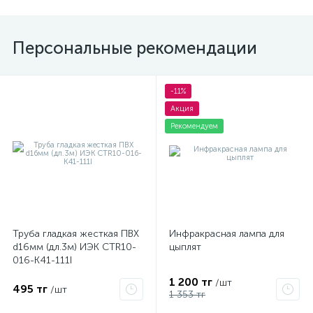
Персональные рекомендации
-11%
Акция
Рекомендуем
Труба гладкая жесткая ПВХ
Инфракрасная лампа для
d16мм (дл.3м) ИЭК CTR10-
цыплят
016-K41-111I
1 200 тг
/шт
495 тг
/шт
1 353 тг