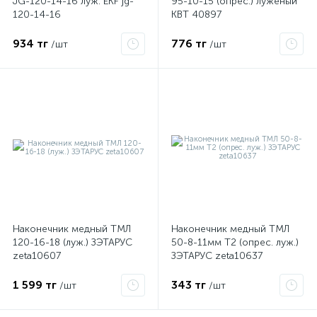
JG-120-14-16 луж. EKF jg-
95-10-15 (опрес.) луженый
120-14-16
КВТ 40897
934 тг
776 тг
/шт
/шт
ые
Наконечник медный ТМЛ
Наконечник медный ТМЛ
120-16-18 (луж.) ЗЭТАРУС
50-8-11мм Т2 (опрес. луж.)
zeta10607
ЗЭТАРУС zeta10637
1 599 тг
343 тг
/шт
/шт