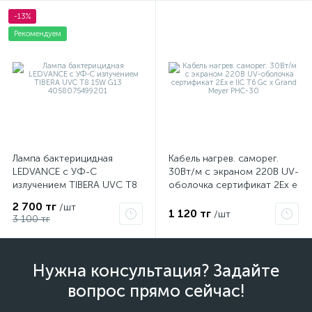
-13%
Рекомендуем
Лампа бактерицидная
Кабель нагрев. саморег.
LEDVANCE с УФ-С
30Вт/м с экраном 220В UV-
излучением TIBERA UVC T8
оболочка сертификат 2Ex e
15W G13 4058075499201
IIC T6 Gc x Grand Meyer
2 700 тг
/шт
PHC-30
1 120 тг
/шт
3 100 тг
Нужна консультация? Задайте
вопрос прямо сейчас!