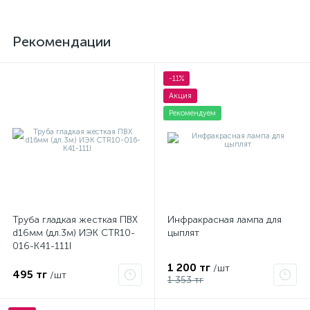
Рекомендации
-11%
Акция
Рекомендуем
Труба гладкая жесткая ПВХ
Инфракрасная лампа для
d16мм (дл.3м) ИЭК CTR10-
цыплят
016-K41-111I
1 200 тг
/шт
495 тг
/шт
1 353 тг