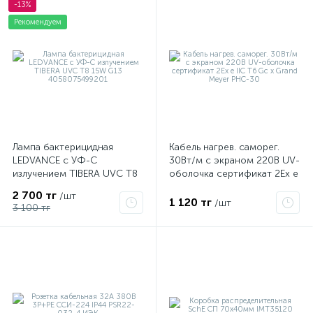
-13%
Рекомендуем
Лампа бактерицидная
Кабель нагрев. саморег.
LEDVANCE с УФ-С
30Вт/м с экраном 220В UV-
излучением TIBERA UVC T8
оболочка сертификат 2Ex e
15W G13 4058075499201
IIC T6 Gc x Grand Meyer
2 700 тг
/шт
PHC-30
1 120 тг
/шт
3 100 тг