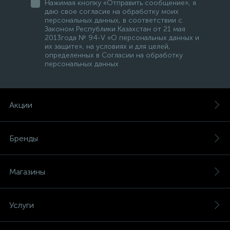
Нажимая кнопку «Отправить сообщение», я
даю свое согласие на обработку моих
персональных данных, в соответствии с
Законом Республики Казахстан от 21 мая
2013года № 94-V «О персональных данных и
их защите», на условиях и для целей,
определенных в Согласии на обработку
персональных данных
Акции
Бренды
Магазины
Услуги