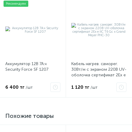
Рекомендуем
Аккумулятор 12В 7А.ч
Кабель нагрев. саморег.
Security Force SF 1207
30Вт/м с экраном 220В UV-
оболочка сертификат 2Ex e
IIC T6 Gc x Grand Meyer
PHC-30
6 400 тг
1 120 тг
/шт
/шт
Похожие товары