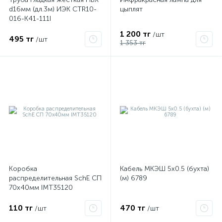
d16мм (дл.3м) ИЭК CTR10-
цыплят
016-K41-111I
1 200 тг
/шт
495 тг
/шт
1 353 тг
Коробка
Кабель МКЭШ 5х0.5 (бухта)
распределительная SchE СП
(м) 6789
70х40мм IMT35120
110 тг
470 тг
/шт
/шт