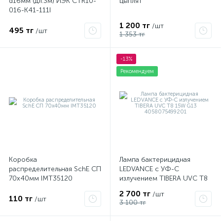
d16мм (дл.3м) ИЭК CTR10-
цыплят
016-K41-111I
1 200 тг
/шт
495 тг
/шт
1 353 тг
-13%
Рекомендуем
Коробка
Лампа бактерицидная
распределительная SchE СП
LEDVANCE с УФ-С
70х40мм IMT35120
излучением TIBERA UVC T8
15W G13 4058075499201
2 700 тг
/шт
110 тг
/шт
3 100 тг