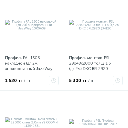
Профиль PAL 1506
Профиль монтаж. PSL
накладной (дл.2м)
29х48х2000 толщ. 1.5
анодированный JazzWay
(дл.2м) DKC BPL2920
е
1009609
(34120)
1 520 тг
5 300 тг
/шт
/шт
ые
ие