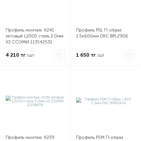
ые
Профиль монтаж. К241
Профиль PSL П-образ.
зетовый L2000 сталь 2.0мм
1.5х600мм DKC BPL2906
У2 СОЭМИ 113542531
4 210 тг
1 650 тг
/шт
/шт
Профиль монтаж. К239
Профиль PSM П-образ.