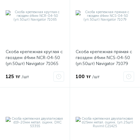
Скоба крепежная круглая с
Скоба крепежная прямая с
гвоздем d4мм NCR-04-50
гвоздем d4мм NCS-04-50
(уп.50шт) Navigator 71065
(уп.50шт) Navigator 71079
125 тг
100 тг
/шт
/шт
е
ые
ие