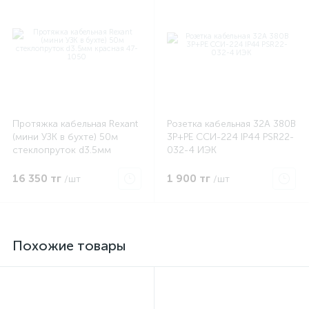
Протяжка кабельная Rexant
Розетка кабельная 32А 380В
(мини УЗК в бухте) 50м
3P+PЕ ССИ-224 IP44 PSR22-
стеклопруток d3.5мм
032-4 ИЭК
красная 47-1050
16 350 тг
1 900 тг
/шт
/шт
Похожие товары