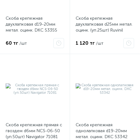
Скоба крепежная
Скоба крепежная
ые
двухлапковая d19-20мм
двухлапковая d25мм метал.
метал. оцинк. DKC 53355
оцинк. (уп.25шт) Ruvinil
С21425
60 тг
1 120 тг
/шт
/шт
Скоба крепежная прямая с
Скоба крепежная
гвоздем d6мм NCS-06-50
однолапковая d19-20мм
(уп.50шт) Navigator 71081
метал. оцинк. DKC 53342