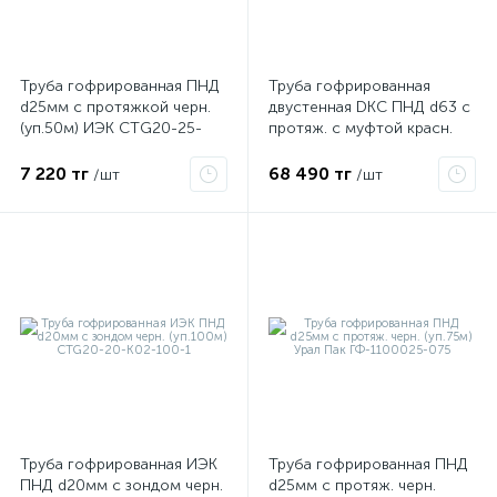
ые
Труба гофрированная ПНД
Труба гофрированная
d25мм с протяжкой черн.
двустенная DKC ПНД d63 с
(уп.50м) ИЭК CTG20-25-
протяж. с муфтой красн.
K02-050-1
(уп.100м) 121963100
7 220 тг
68 490 тг
/шт
/шт
Труба гофрированная ИЭК
Труба гофрированная ПНД
ПНД d20мм с зондом черн.
d25мм с протяж. черн.