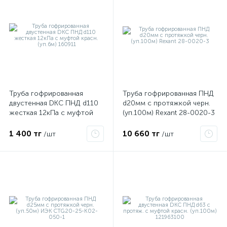
Труба гофрированная
Труба гофрированная ПНД
двустенная DKC ПНД d110
d20мм с протяжкой черн.
жесткая 12кПа с муфтой
(уп.100м) Rexant 28-0020-3
красн. (уп.6м) 160911
е
1 400 тг
10 660 тг
/шт
/шт
ые
ие