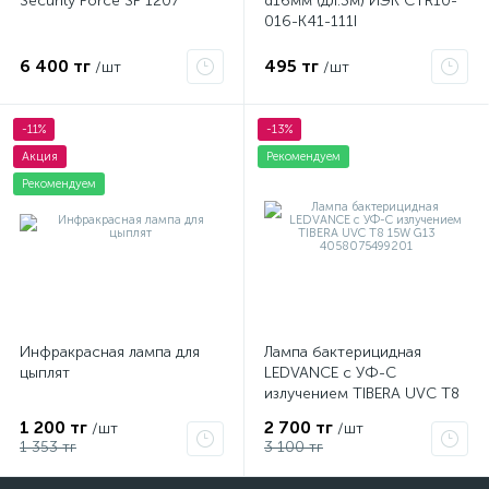
Security Force SF 1207
d16мм (дл.3м) ИЭК CTR10-
016-K41-111I
6 400 тг
495 тг
/шт
/шт
-11%
-13%
Акция
Рекомендуем
Рекомендуем
Инфракрасная лампа для
Лампа бактерицидная
цыплят
LEDVANCE с УФ-С
излучением TIBERA UVC T8
15W G13 4058075499201
1 200 тг
2 700 тг
/шт
/шт
1 353 тг
3 100 тг