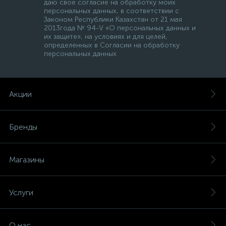
даю свое согласие на обработку моих
персональных данных, в соответствии с
Законом Республики Казахстан от 21 мая
2013года № 94-V «О персональных данных и
их защите», на условиях и для целей,
определенных в Согласии на обработку
персональных данных
Акции
Бренды
Магазины
Услуги
О нас