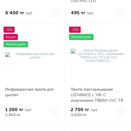
016-K41-111I
6 400 тг
495 тг
/шт
/шт
-11%
-13%
Акция
Рекомендуем
Рекомендуем
Инфракрасная лампа для
Лампа бактерицидная
цыплят
LEDVANCE с УФ-С
излучением TIBERA UVC T8
15W G13 4058075499201
1 200 тг
2 700 тг
/шт
/шт
1 353 тг
3 100 тг