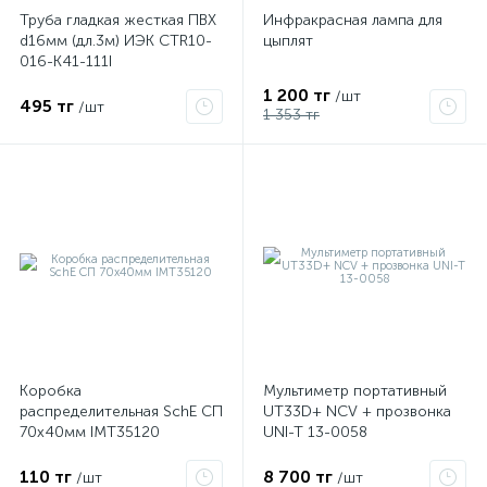
Труба гладкая жесткая ПВХ
Инфракрасная лампа для
d16мм (дл.3м) ИЭК CTR10-
цыплят
016-K41-111I
1 200 тг
/шт
495 тг
/шт
1 353 тг
Коробка
Мультиметр портативный
распределительная SchE СП
UT33D+ NCV + прозвонка
70х40мм IMT35120
UNI-T 13-0058
110 тг
8 700 тг
/шт
/шт