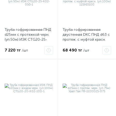
ые
Труба гофрированная ПНД
Труба гофрированная
d25мм с протяжкой черн.
двустенная DKC ПНД d63 с
(уп.50м) ИЭК CTG20-25-
протяж. с муфтой красн.
K02-050-1
(уп.100м) 121963100
7 220 тг
68 490 тг
/шт
/шт