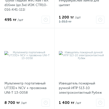
Труба гладкая жесткая ПВХ
Инфракрасная лампа для
d16мм (дл.3м) ИЭК CTR10-
цыплят
016-K41-111I
1 200 тг
/шт
495 тг
/шт
1 353 тг
Мультиметр портативный
Извещатель пожарный
UT33D+ NCV + прозвонка
ручной ИПР 513-10
UNI-T 13-0058
электроконтактный Рубеж
8 700 тг
1 400 тг
/шт
/шт