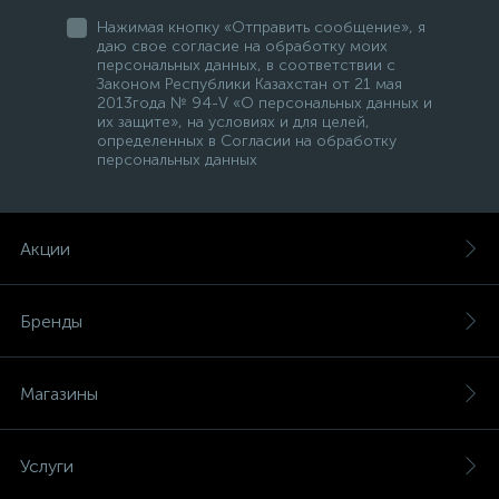
Нажимая кнопку «Отправить сообщение», я
даю свое согласие на обработку моих
персональных данных, в соответствии с
Законом Республики Казахстан от 21 мая
2013года № 94-V «О персональных данных и
их защите», на условиях и для целей,
определенных в Согласии на обработку
персональных данных
Акции
Бренды
Магазины
Услуги