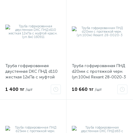
Труба гофрированная
Труба гофрированная ПНД
двустенная DKC ПНД d110
d20мм с протяжкой черн.
е
жесткая 12кПа с муфтой
(уп.100м) Rexant 28-0020-3
красн. (уп.6м) 160911
1 400 тг
10 660 тг
/шт
/шт
ые
ие