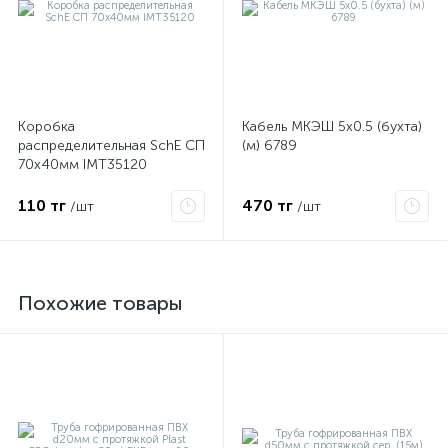
Коробка
Кабель МКЭШ 5х0.5 (бухта)
распределительная SchE СП
(м) 6789
70х40мм IMT35120
110 тг
470 тг
/шт
/шт
е
Похожие товары
ые
ие