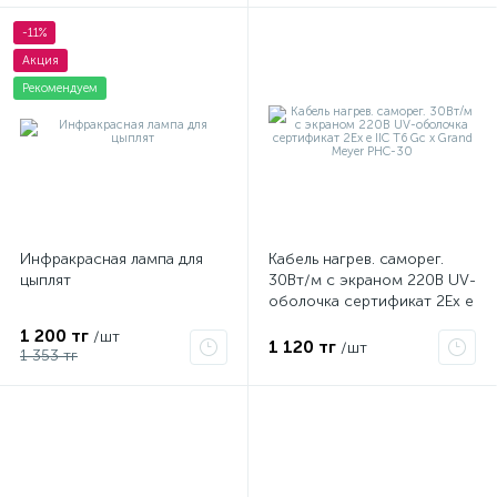
-11%
Акция
Рекомендуем
Инфракрасная лампа для
Кабель нагрев. саморег.
цыплят
30Вт/м с экраном 220В UV-
оболочка сертификат 2Ex e
IIC T6 Gc x Grand Meyer
1 200 тг
/шт
PHC-30
1 120 тг
/шт
1 353 тг