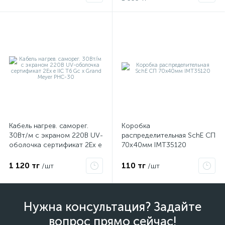
Кабель нагрев. саморег.
Коробка
30Вт/м с экраном 220В UV-
распределительная SchE СП
оболочка сертификат 2Ex e
70х40мм IMT35120
IIC T6 Gc x Grand Meyer
PHC-30
1 120 тг
110 тг
/шт
/шт
Нужна консультация? Задайте
вопрос прямо сейчас!