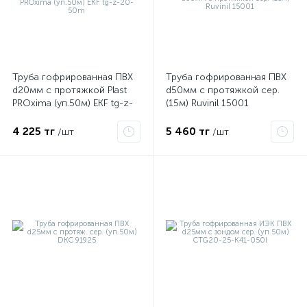
ые
Труба гофрированная ПВХ
Труба гофрированная ПВХ
d20мм с протяжкой Plast
d50мм с протяжкой сер.
PROxima (уп.50м) EKF tg-z-
(15м) Ruvinil 15001
20-50m
4 225 тг
5 460 тг
/шт
/шт