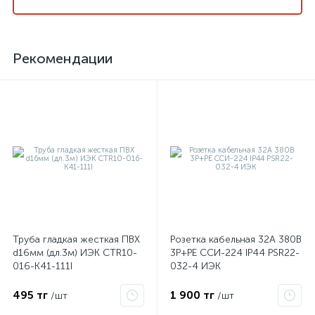
Рекомендации
Труба гладкая жесткая ПВХ
Розетка кабельная 32А 380В
d16мм (дл.3м) ИЭК CTR10-
3P+PЕ ССИ-224 IP44 PSR22-
016-K41-111I
032-4 ИЭК
495 тг
1 900 тг
/шт
/шт