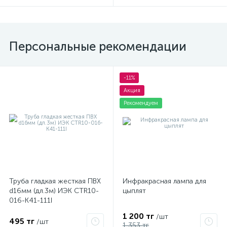
Персональные рекомендации
-11%
Акция
Рекомендуем
Труба гладкая жесткая ПВХ
Инфракрасная лампа для
d16мм (дл.3м) ИЭК CTR10-
цыплят
016-K41-111I
1 200 тг
/шт
495 тг
/шт
1 353 тг