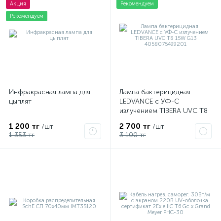
Акция
Рекомендуем
Рекомендуем
Инфракрасная лампа для
Лампа бактерицидная
цыплят
LEDVANCE с УФ-С
излучением TIBERA UVC T8
15W G13 4058075499201
1 200 тг
2 700 тг
/шт
/шт
1 353 тг
3 100 тг