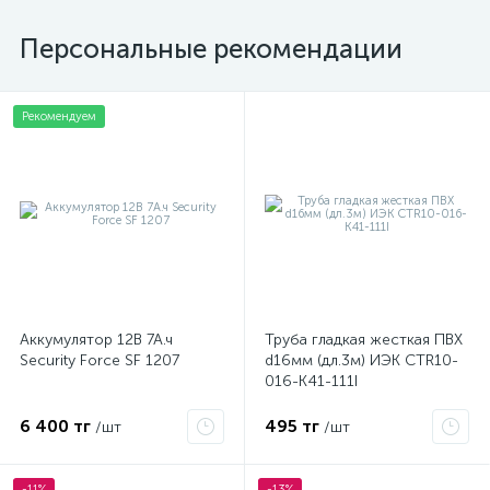
Персональные рекомендации
Рекомендуем
Аккумулятор 12В 7А.ч
Труба гладкая жесткая ПВХ
Security Force SF 1207
d16мм (дл.3м) ИЭК CTR10-
016-K41-111I
6 400 тг
495 тг
/шт
/шт
-11%
-13%