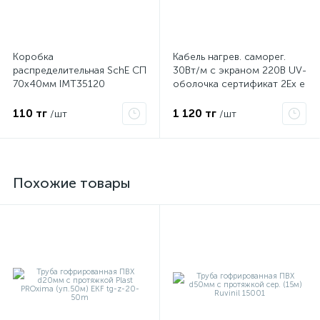
Коробка
Кабель нагрев. саморег.
распределительная SchE СП
30Вт/м с экраном 220В UV-
70х40мм IMT35120
оболочка сертификат 2Ex e
IIC T6 Gc x Grand Meyer
PHC-30
110 тг
1 120 тг
/шт
/шт
Похожие товары