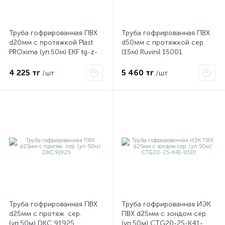
Труба гофрированная ПВХ
Труба гофрированная ПВХ
d20мм с протяжкой Plast
d50мм с протяжкой сер.
PROxima (уп.50м) EKF tg-z-
(15м) Ruvinil 15001
20-50m
4 225 тг
5 460 тг
/шт
/шт
е
ые
Труба гофрированная ПВХ
Труба гофрированная ИЭК
d25мм с протяж. сер.
ПВХ d25мм с зондом сер.
(уп.50м) DKC 91925
(уп.50м) CTG20-25-K41-
ие