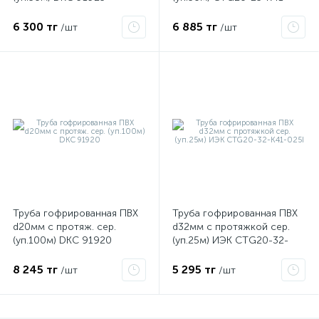
050I
6 300 тг
6 885 тг
/шт
/шт
ые
Труба гофрированная ПВХ
Труба гофрированная ПВХ
d20мм с протяж. сер.
d32мм с протяжкой сер.
(уп.100м) DKC 91920
(уп.25м) ИЭК CTG20-32-
K41-025I
8 245 тг
5 295 тг
/шт
/шт