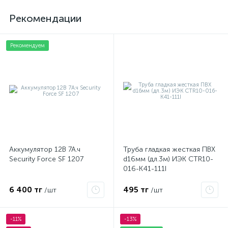
Рекомендации
Рекомендуем
Аккумулятор 12В 7А.ч
Труба гладкая жесткая ПВХ
Security Force SF 1207
d16мм (дл.3м) ИЭК CTR10-
016-K41-111I
6 400 тг
495 тг
/шт
/шт
-11%
-13%