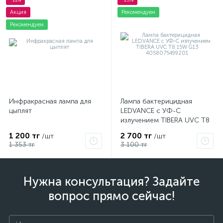
Акция
Рекомендуем
Рекомендуем
Инфракрасная лампа для
Лампа бактерицидная
цыплят
LEDVANCE с УФ-С
излучением TIBERA UVC T8
15W G13 4058075499201
1 200 тг
2 700 тг
/шт
/шт
1 353 тг
3 100 тг
Нужна консультация? Задайте
вопрос прямо сейчас!