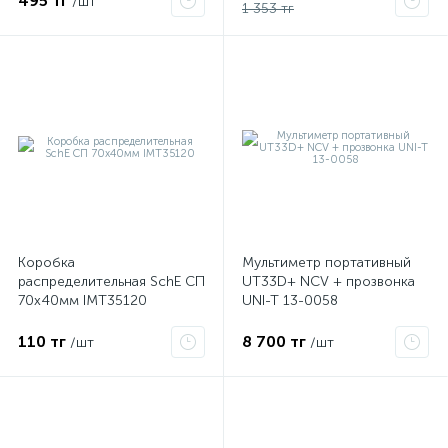
495 тг
/шт
1 353 тг
Коробка
Мультиметр портативный
распределительная SchE СП
UT33D+ NCV + прозвонка
70х40мм IMT35120
UNI-T 13-0058
110 тг
8 700 тг
/шт
/шт