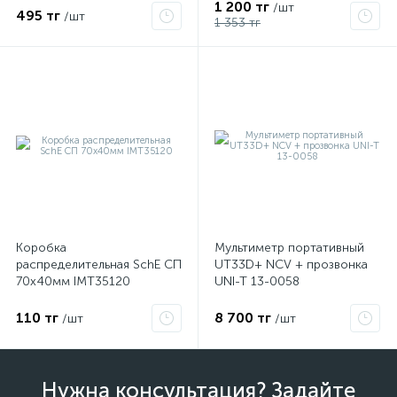
1 200 тг
/шт
495 тг
/шт
1 353 тг
Коробка
Мультиметр портативный
распределительная SchE СП
UT33D+ NCV + прозвонка
70х40мм IMT35120
UNI-T 13-0058
110 тг
8 700 тг
/шт
/шт
Нужна консультация? Задайте