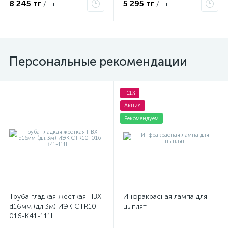
8 245 тг
5 295 тг
/шт
/шт
Персональные рекомендации
-11%
Акция
Рекомендуем
Труба гладкая жесткая ПВХ
Инфракрасная лампа для
d16мм (дл.3м) ИЭК CTR10-
цыплят
016-K41-111I