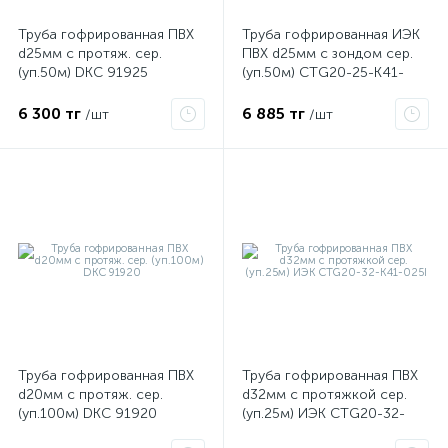
Труба гофрированная ПВХ
Труба гофрированная ИЭК
d25мм с протяж. сер.
ПВХ d25мм с зондом сер.
ые
(уп.50м) DKC 91925
(уп.50м) CTG20-25-K41-
050I
6 300 тг
6 885 тг
/шт
/шт
Труба гофрированная ПВХ
Труба гофрированная ПВХ
d20мм с протяж. сер.
d32мм с протяжкой сер.
(уп.100м) DKC 91920
(уп.25м) ИЭК CTG20-32-
K41-025I