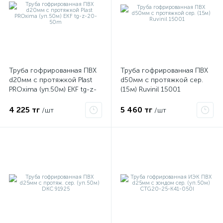
Труба гофрированная ПВХ
Труба гофрированная ПВХ
d20мм с протяжкой Plast
d50мм с протяжкой сер.
PROxima (уп.50м) EKF tg-z-
(15м) Ruvinil 15001
20-50m
4 225 тг
5 460 тг
/шт
/шт
е
ые
ие