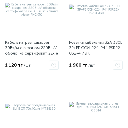
Кабель нагрев. саморег.
Розетка кабельная 32А 380В
30Вт/м с экраном 220В UV-
3P+PЕ ССИ-224 IP44 PSR22-
оболочка сертификат 2Ex e
032-4 ИЭК
IIC T6 Gc x Grand Meyer
PHC-30
1 120 тг
1 900 тг
/шт
/шт