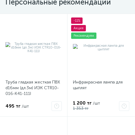
Персональные рекомендации
-11%
Акция
Рекомендуем
Труба гладкая жесткая ПВХ
Инфракрасная лампа для
d16мм (дл.3м) ИЭК CTR10-
цыплят
016-K41-111I
1 200 тг
/шт
495 тг
/шт
1 353 тг