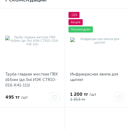
-11%
Акция
Рекомендуем
Труба гладкая жесткая ПВХ
Инфракрасная лампа для
d16мм (дл.3м) ИЭК CTR10-
цыплят
016-K41-111I
1 200 тг
/шт
495 тг
/шт
1 353 тг