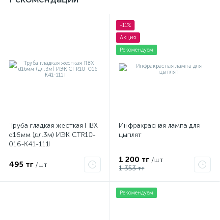
-11%
Акция
Рекомендуем
Труба гладкая жесткая ПВХ
Инфракрасная лампа для
d16мм (дл.3м) ИЭК CTR10-
цыплят
016-K41-111I
1 200 тг
/шт
495 тг
/шт
1 353 тг
Рекомендуем