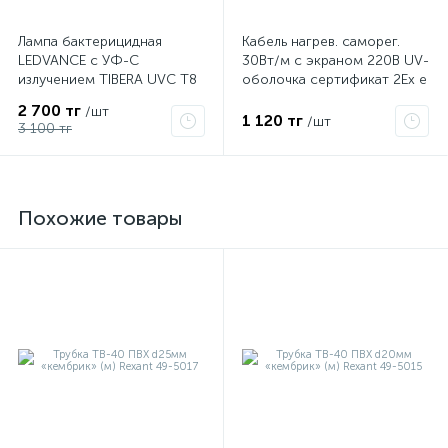
Лампа бактерицидная
Кабель нагрев. саморег.
LEDVANCE с УФ-С
30Вт/м с экраном 220В UV-
излучением TIBERA UVC T8
оболочка сертификат 2Ex e
15W G13 4058075499201
IIC T6 Gc x Grand Meyer
2 700 тг
/шт
PHC-30
1 120 тг
/шт
3 100 тг
Похожие товары