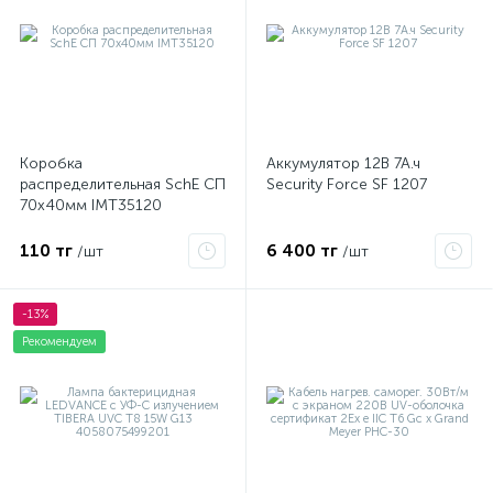
Коробка
Аккумулятор 12В 7А.ч
распределительная SchE СП
Security Force SF 1207
70х40мм IMT35120
110 тг
6 400 тг
/шт
/шт
-13%
Рекомендуем